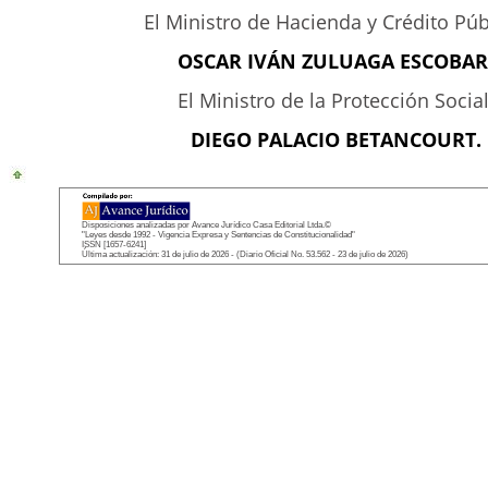
El Ministro de Hacienda y Crédito Púb
OSCAR IVÁN ZULUAGA ESCOBAR
El Ministro de la Protección Social
DIEGO PALACIO BETANCOURT.
Disposiciones analizadas por Avance Jurídico Casa Editorial Ltda.©
"Leyes desde 1992 - Vigencia Expresa y Sentencias de Constitucionalidad"
ISSN [1657-6241]
Última actualización: 31 de julio de 2026 - (Diario Oficial No. 53.562 - 23 de julio de 2026)