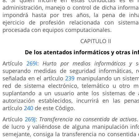
8. Si quien incurre en estas conductas es el 
administración, manejo o control de dicha informa
impondrá hasta por tres años, la pena de inhab
ejercicio de profesión relacionada con sistem
procesada con equipos computacionales.
CAPITULO II
De los atentados informáticos y otras in
Artículo
269I
:
Hurto por medios informáticos y s
superando medidas de seguridad informáticas, r
señalada en el artículo
239
manipulando un sistema
red de sistema electrónico, telemático u otro 
suplantando a un usuario ante los sistemas de 
autorización establecidos, incurrirá en las pen
artículo
240
de este Código.
Artículo
269J
:
Transferencia no consentida de activos
de lucro y valiéndose de alguna manipulación info
semejante, consiga la transferencia no consentida 