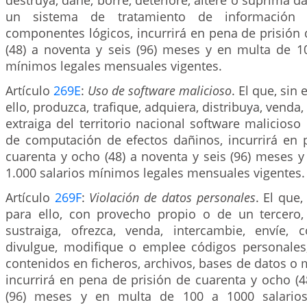
destruya, dañe, borre, deteriore, altere o suprima d
un sistema de tratamiento de información
componentes lógicos, incurrirá en pena de prisión
(48) a noventa y seis (96) meses y en multa de 10
mínimos legales mensuales vigentes.
Artículo
269E
:
Uso de software malicioso
. El que, sin
ello, produzca, trafique, adquiera, distribuya, venda,
extraiga del territorio nacional software malicios
de computación de efectos dañinos, incurrirá en 
cuarenta y ocho (48) a noventa y seis (96) meses 
1.000 salarios mínimos legales mensuales vigentes.
Artículo
269F
:
Violación de datos personales
. El que,
para ello, con provecho propio o de un tercero,
sustraiga, ofrezca, venda, intercambie, envíe, c
divulgue, modifique o emplee códigos personales
contenidos en ficheros, archivos, bases de datos o
incurrirá en pena de prisión de cuarenta y ocho (4
(96) meses y en multa de 100 a 1000 salarios