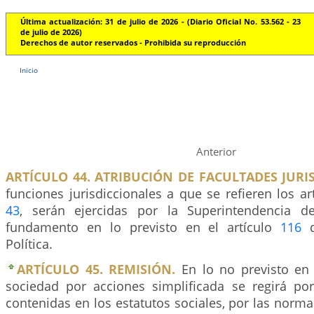
Última actualización: 31 de julio de 2026 - (Diario Oficial No. 53.562 - 23
de julio de 2026)
Derechos de autor reservados - Prohibida su reproducción
Inicio
Anterior
ARTÍCULO 44. ATRIBUCIÓN DE FACULTADES JURI
funciones jurisdiccionales a que se refieren los ar
43
, serán ejercidas por la Superintendencia d
fundamento en lo previsto en el artículo
116
d
Política.
ARTÍCULO 45. REMISIÓN.
En lo no previsto en l
sociedad por acciones simplificada se regirá por
contenidas en los estatutos sociales, por las norma