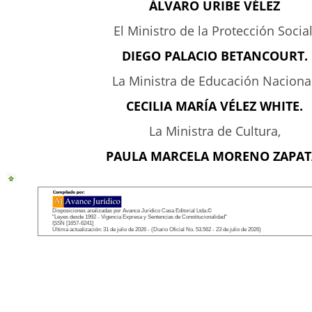
ÁLVARO URIBE VÉLEZ
El Ministro de la Protección Social
DIEGO PALACIO BETANCOURT.
La Ministra de Educación Nacional
CECILIA MARÍA VÉLEZ WHITE.
La Ministra de Cultura,
PAULA MARCELA MORENO ZAPAT
Disposiciones analizadas por Avance Jurídico Casa Editorial Ltda.©
"Leyes desde 1992 - Vigencia Expresa y Sentencias de Constitucionalidad"
ISSN [1657-6241]
Última actualización: 31 de julio de 2026 - (Diario Oficial No. 53.562 - 23 de julio de 2026)