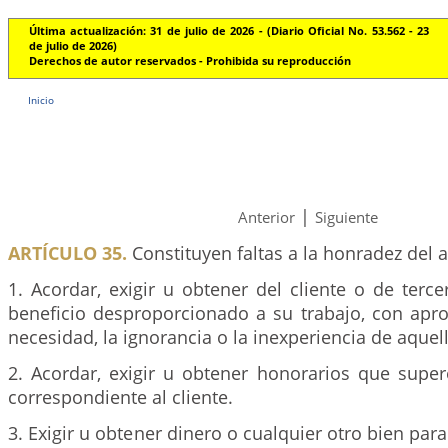
Última actualización: 31 de julio de 2026 - (Diario Oficial No. 53.562 - 23
de julio de 2026)
Derechos de autor reservados - Prohibida su reproducción
Inicio
|
Anterior
Siguiente
ARTÍCULO 35.
Constituyen faltas a la honradez del 
1. Acordar, exigir u obtener del cliente o de ter
beneficio desproporcionado a su trabajo, con apr
necesidad, la ignorancia o la inexperiencia de aquel
2. Acordar, exigir u obtener honorarios que super
correspondiente al cliente.
3. Exigir u obtener dinero o cualquier otro bien par