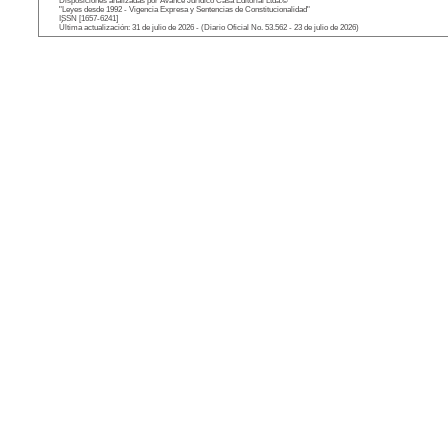
Disposiciones analizadas por Avance Jurídico Casa Editorial Ltda.©
"Leyes desde 1992 - Vigencia Expresa y Sentencias de Constitucionalidad"
ISSN [1657-6241]
Última actualización: 31 de julio de 2026 - (Diario Oficial No. 53.562 - 23 de julio de 2026)