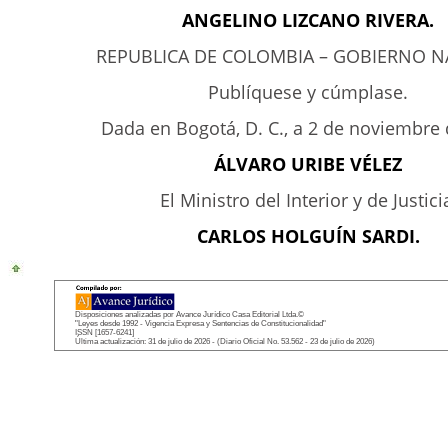
ANGELINO LIZCANO RIVERA.
REPUBLICA DE COLOMBIA – GOBIERNO N
Publíquese y cúmplase.
Dada en Bogotá, D. C., a 2 de noviembre 
ÁLVARO URIBE VÉLEZ
El Ministro del Interior y de Justici
CARLOS HOLGUÍN SARDI.
Disposiciones analizadas por Avance Jurídico Casa Editorial Ltda.©
"Leyes desde 1992 - Vigencia Expresa y Sentencias de Constitucionalidad"
ISSN [1657-6241]
Última actualización: 31 de julio de 2026 - (Diario Oficial No. 53.562 - 23 de julio de 2026)