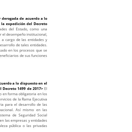
 derogada de acuerdo a lo
 la expedición del Decreto
dades del Estado, como una
r el desempeño institucional,
s a cargo de las entidades y
esarrollo de tales entidades.
sado en los procesos que se
beneficiarios de sus funciones
uerdo a lo dispuesto en el
el Decreto 1499 de 2017>
El
o en forma obligatoria en los
rvicios de la Rama Ejecutiva
ia para el desarrollo de las
acional. Así mismo en las
istema de Seguridad Social
en las empresas y entidades
aleza pública o las privadas