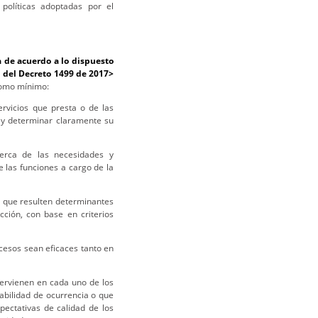
políticas adoptadas por el
 de acuerdo a lo dispuesto
n del Decreto 1499 de 2017>
 como mínimo:
servicios que presta o de las
 y determinar claramente su
cerca de las necesidades y
e las funciones a cargo de la
dad que resulten determinantes
cción, con base en criterios
cesos sean eficaces tanto en
ntervienen en cada uno de los
abilidad de ocurrencia o que
pectativas de calidad de los