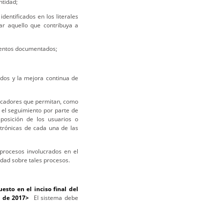
ntidad;
dentificados en los literales
ar aquello que contribuya a
mientos documentados;
ados y la mejora continua de
icadores que permitan, como
n el seguimiento por parte de
posición de los usuarios o
trónicas de cada una de las
procesos involucrados en el
idad sobre tales procesos.
sto en el inciso final del
9 de 2017>
El sistema debe