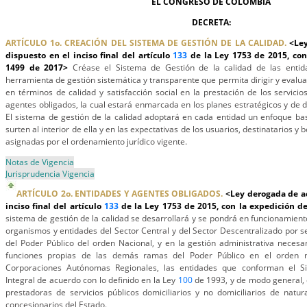
EL CONGRESO DE COLOMBIA
DECRETA:
ARTÍCULO 1o. CREACIÓN DEL SISTEMA DE GESTIÓN DE LA CALIDAD.
<Ley
dispuesto en el inciso final del artículo
133
de la Ley 1753 de 2015, con
1499 de 2017>
Créase el Sistema de Gestión de la calidad de las enti
herramienta de gestión sistemática y transparente que permita dirigir y evalua
en términos de calidad y satisfacción social en la prestación de los servicio
agentes obligados, la cual estará enmarcada en los planes estratégicos y de d
El sistema de gestión de la calidad adoptará en cada entidad un enfoque ba
surten al interior de ella y en las expectativas de los usuarios, destinatarios y 
asignadas por el ordenamiento jurídico vigente.
Notas de Vigencia
Jurisprudencia Vigencia
ARTÍCULO 2o. ENTIDADES Y AGENTES OBLIGADOS.
<Ley derogada de ac
inciso final del artículo
133
de la Ley 1753 de 2015, con la expedición d
sistema de gestión de la calidad se desarrollará y se pondrá en funcionamient
organismos y entidades del Sector Central y del Sector Descentralizado por se
del Poder Público del orden Nacional, y en la gestión administrativa necesar
funciones propias de las demás ramas del Poder Público en el orden n
Corporaciones Autónomas Regionales, las entidades que conforman el S
Integral de acuerdo con lo definido en la Ley
100
de 1993, y de modo general, 
prestadoras de servicios públicos domiciliarios y no domiciliarios de natur
concesionarios del Estado.