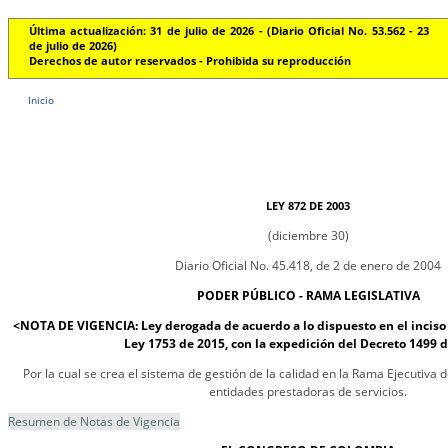
Última actualización: 31 de julio de 2026 - (Diario Oficial No. 53.562 - 23
de julio de 2026)
Derechos de autor reservados - Prohibida su reproducción
Inicio
LEY 872 DE 2003
(diciembre 30)
Diario Oficial No. 45.418, de 2 de enero de 2004
PODER PÚBLICO - RAMA LEGISLATIVA
<NOTA DE VIGENCIA: Ley derogada de acuerdo a lo dispuesto en el inciso f
Ley 1753 de 2015, con la expedición del Decreto 1499 
Por la cual se crea el sistema de gestión de la calidad en la Rama Ejecutiva d
entidades prestadoras de servicios.
Resumen de Notas de Vigencia