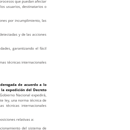
s procesos que puedan afectar
los usuarios, destinatarios o
iones por incumplimiento, las
 detectadas y de las acciones
idades, garantizando el fácil
rmas técnicas internacionales
derogada de acuerdo a lo
 la expedición del Decreto
 Gobierno Nacional expedirá,
nte ley, una norma técnica de
s técnicas internacionales
siciones relativas a:
ncionamiento del sistema de