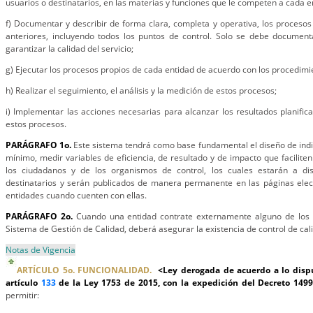
usuarios o destinatarios, en las materias y funciones que le competen a cada e
f) Documentar y describir de forma clara, completa y operativa, los procesos i
anteriores, incluyendo todos los puntos de control. Solo se debe document
garantizar la calidad del servicio;
g) Ejecutar los procesos propios de cada entidad de acuerdo con los procedi
h) Realizar el seguimiento, el análisis y la medición de estos procesos;
i) Implementar las acciones necesarias para alcanzar los resultados planific
estos procesos.
PARÁGRAFO 1o.
Este sistema tendrá como base fundamental el diseño de ind
mínimo, medir variables de eficiencia, de resultado y de impacto que facilite
los ciudadanos y de los organismos de control, los cuales estarán a dis
destinatarios y serán publicados de manera permanente en las páginas elec
entidades cuando cuenten con ellas.
PARÁGRAFO 2o.
Cuando una entidad contrate externamente alguno de los 
Sistema de Gestión de Calidad, deberá asegurar la existencia de control de cal
Notas de Vigencia
ARTÍCULO 5o. FUNCIONALIDAD.
<Ley derogada de acuerdo a lo dispue
artículo
133
de la Ley 1753 de 2015, con la expedición del Decreto 149
permitir: