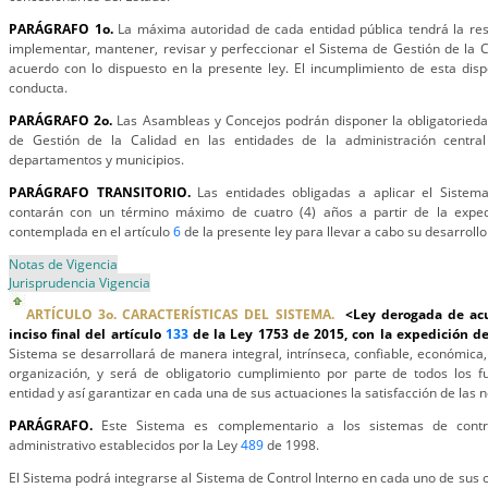
PARÁGRAFO 1o.
La máxima autoridad de cada entidad pública tendrá la resp
implementar, mantener, revisar y perfeccionar el Sistema de Gestión de la 
acuerdo con lo dispuesto en la presente ley. El incumplimiento de esta dis
conducta.
PARÁGRAFO 2o.
Las Asambleas y Concejos podrán disponer la obligatoriedad
de Gestión de la Calidad en las entidades de la administración central
departamentos y municipios.
PARÁGRAFO TRANSITORIO.
Las entidades obligadas a aplicar el Sistema
contarán con un término máximo de cuatro (4) años a partir de la exped
contemplada en el artículo
6
de la presente ley para llevar a cabo su desarrollo
Notas de Vigencia
Jurisprudencia Vigencia
ARTÍCULO 3o. CARACTERÍSTICAS DEL SISTEMA.
<Ley derogada de acu
inciso final del artículo
133
de la Ley 1753 de 2015, con la expedición d
Sistema se desarrollará de manera integral, intrínseca, confiable, económica,
organización, y será de obligatorio cumplimiento por parte de todos los fu
entidad y así garantizar en cada una de sus actuaciones la satisfacción de las 
PARÁGRAFO.
Este Sistema es complementario a los sistemas de contro
administrativo establecidos por la Ley
489
de 1998.
El Sistema podrá integrarse al Sistema de Control Interno en cada uno de sus 