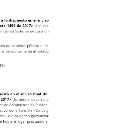
 lo dispuesto en el inciso
reto 1499 de 2017>
Una vez
ificar su Sistema de Gestión
os de carácter público a las
rá periódicamente el listado
011>
sto en el inciso final del
e 2017>
Durante el desarrollo
ior de Administración Pública,
tivo de la Función Pública y
to jurídico deban garantizar
ue hubiere lugar prestando el