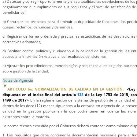
a) Detectar y corregir oportunamente y en su totalidad las desviaciones de lo
negativamente el cumplimiento de sus requisitos y el nivel de satisfacción de 
beneficiarios;
b) Controlar los procesos para disminuir la duplicidad de funciones, las petic
quejas, reclamos, denuncias y demandas;
c) Registrar de forma ordenada y precisa las estadísticas de las desviaciones
correctivas adoptadas;
d) Facilitar control político y ciudadano a la calidad de la gestión de las ent
acceso a la información relativa a los resultados del sistema;
e) Ajustar los procedimientos, metodologías y requisitos a los exigidos por no
sobre gestión de la calidad.
Notas de Vigencia
ARTÍCULO 6o. NORMALIZACIÓN DE CALIDAD EN LA GESTIÓN.
<Ley 
dispuesto en el inciso final del artículo
133
de la Ley 1753 de 2015, con
1499 de 2017>
En la reglamentación del sistema de gestión de la calidad el
dentro de los doce (12) meses siguientes a la entrada en vigencia de la prese
calidad en la gestión pública en la que podrá tener en cuenta las norma
existentes sobre la materia.
La norma técnica expedida por el Gobierno deberá contener como mínimo dispo
1. Los requisitos que debe contener la documentación necesaria para el fu