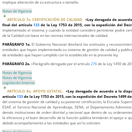
implique alteración de su estructura o tamaño.
Notas de Vigencia
ARTÍCULO 7o. CERTIFICACIÓN DE CALIDAD.
<Ley derogada de acuerdo a
final del artículo
133
de la Ley 1753 de 2015, con la expedición del Dec
implementado el sistema y cuando la entidad considere pertinente podrá cert
de la Calidad con base en las normas internacionales de calidad.
PARÁGRAFO 1o.
El Gobierno Nacional diseñará los estímulos y reconocimient
entidades que hayan implementado su sistema de gestión de calidad y publica
de entidades que hayan cumplido con lo establecido en la presente ley.
PARÁGRAFO 2o.
<Parágrafo derogado por el artículo
276
de la Ley 1450 de 2
Notas de Vigencia
Notas de Vigencia
Legislación Anterior
ARTÍCULO 8o. APOYO ESTATAL.
<Ley derogada de acuerdo a lo dispue
artículo
133
de la Ley 1753 de 2015, con la expedición del Decreto 1499 d
del sistema de gestión de calidad y su posterior certificación, la Escuela Super
ESAP, el Servicio Nacional de Aprendizaje, SENA, el Departamento Administra
demás instituciones de orden distrital y nacional que dentro de su ordenamien
la eficiencia y el buen desarrollo de la función pública brindarán el apoyo a q
debido acompañamiento a las entidades que así lo soliciten.
Notas de Vigencia