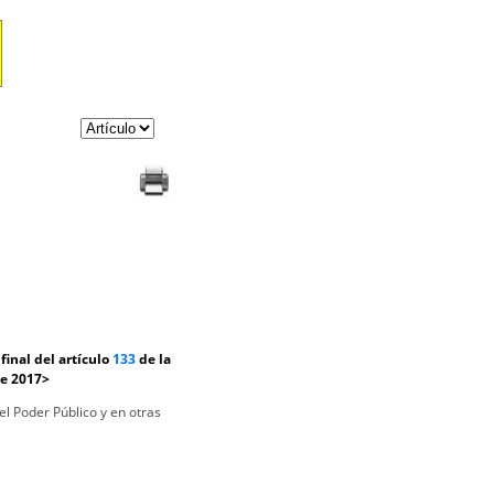
inal del artículo
133
de la
de 2017>
el Poder Público y en otras