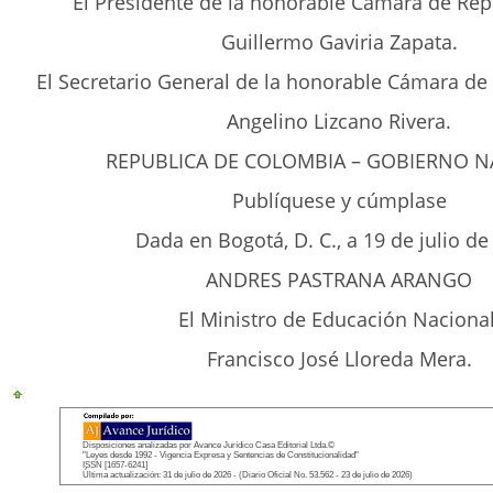
El Presidente de la honorable Cámara de Rep
Guillermo Gaviria Zapata.
El Secretario General de la honorable Cámara de
Angelino Lizcano Rivera.
REPUBLICA DE COLOMBIA – GOBIERNO N
Publíquese y cúmplase
Dada en Bogotá, D. C., a 19 de julio de
ANDRES PASTRANA ARANGO
El Ministro de Educación Nacional
Francisco José Lloreda Mera.
Disposiciones analizadas por Avance Jurídico Casa Editorial Ltda.©
"Leyes desde 1992 - Vigencia Expresa y Sentencias de Constitucionalidad"
ISSN [1657-6241]
Última actualización: 31 de julio de 2026 - (Diario Oficial No. 53.562 - 23 de julio de 2026)