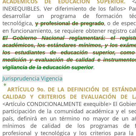
ACADÉMICOS DE EDUCACIÓN SUPERIOR.
<Ap
INEXEQUIBLES. Ver diferimiento de los fallos> Pa
desarrollar un programa de formación técn
tecnológica,
, o de espec
y profesional de pregrado
en funcionamiento, se requiere obtener registro ca
El Gobierno Nacional reglamentará: el regis
académicos, los estándares mínimos, y los exám
los estudiantes de educación superior, como
medición y evaluación de calidad e instrumento
.
vigilancia de la educación superior
Jurisprudencia Vigencia
ARTÍCULO 9o. DE LA DEFINICIÓN DE ESTÁND
CALIDAD Y CRITERIOS DE EVALUACIÓN DE L
<Artículo CONDICIONALMENTE exequible> El Gobier
participación de la comunidad académica y el sec
país, definirá en un término no mayor de un añ
mínimos de calidad de los programas de fo
profesional y tecnológica y los criterios para la