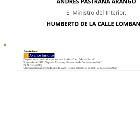
ANDRES PASTRANA ARANGO
El Ministro del Interior,
HUMBERTO DE LA CALLE LOMBAN
Disposiciones analizadas por Avance Jurídico Casa Editorial Ltda.©
"Leyes desde 1992 - Vigencia Expresa y Sentencias de Constitucionalidad"
ISSN [1657-6241]
Última actualización: 31 de julio de 2026 - (Diario Oficial No. 53.562 - 23 de julio de 2026)