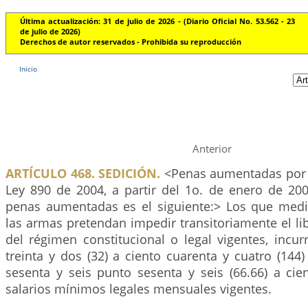
Última actualización: 31 de julio de 2026 - (Diario Oficial No. 53.562 - 23
de julio de 2026)
Derechos de autor reservados - Prohibida su reproducción
Inicio
Anterior
ARTÍCULO 468. SEDICIÓN.
<Penas aumentadas por e
Ley 890 de 2004, a partir del 1o. de enero de 200
penas aumentadas es el siguiente:> Los que med
las armas pretendan impedir transitoriamente el l
del régimen constitucional o legal vigentes, incur
treinta y dos (32) a ciento cuarenta y cuatro (14
sesenta y seis punto sesenta y seis (66.66) a cie
salarios mínimos legales mensuales vigentes.