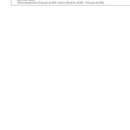
ISSN [1657-6241]
Última actualización: 31 de julio de 2026 - (Diario Oficial No. 53.562 - 23 de julio de 2026)