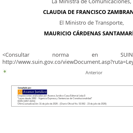
La Ministra de Comunicaciones,
CLAUDIA DE FRANCISCO ZAMBRA
El Ministro de Transporte,
MAURICIO CÁRDENAS SANTAMARÍ
<Consultar norma en SUIN
http://www.suin.gov.co/viewDocument.asp?ruta=Le
Anterior
Disposiciones analizadas por Avance Jurídico Casa Editorial Ltda.©
"Leyes desde 1992 - Vigencia Expresa y Sentencias de Constitucionalidad"
ISSN [1657-6241]
Última actualización: 31 de julio de 2026 - (Diario Oficial No. 53.562 - 23 de julio de 2026)