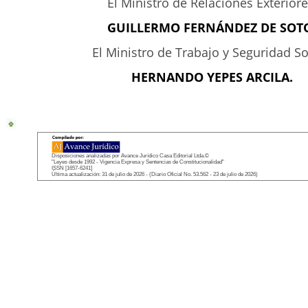
El Ministro de Relaciones Exteriore
GUILLERMO FERNÁNDEZ DE SOT
El Ministro de Trabajo y Seguridad So
HERNANDO YEPES ARCILA.
Disposiciones analizadas por Avance Jurídico Casa Editorial Ltda.©
"Leyes desde 1992 - Vigencia Expresa y Sentencias de Constitucionalidad"
ISSN [1657-6241]
Última actualización: 31 de julio de 2026 - (Diario Oficial No. 53.562 - 23 de julio de 2026)