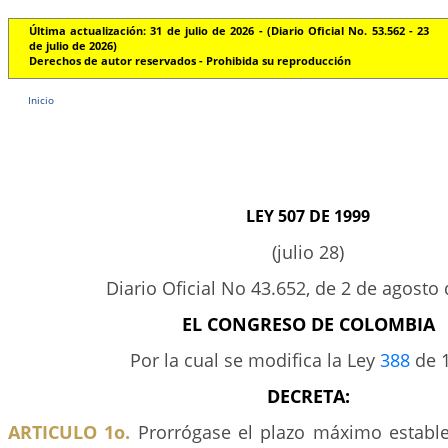
Última actualización: 31 de julio de 2026 - (Diario Oficial No. 53.562 - 23
de julio de 2026)
Derechos de autor reservados - Prohibida su reproducción
Inicio
LEY 507 DE 1999
(julio 28)
Diario Oficial No 43.652, de 2 de agosto
EL CONGRESO DE COLOMBIA
Por la cual se modifica la Ley
388
de 1
DECRETA:
ARTICULO 1o.
Prorrógase el plazo máximo establec