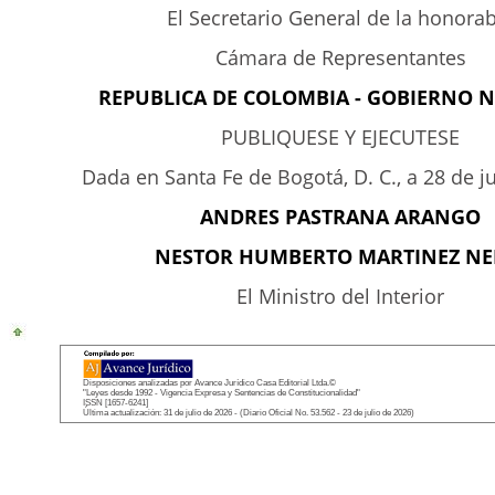
El Secretario General de la honora
Cámara de Representantes
REPUBLICA DE COLOMBIA - GOBIERNO 
PUBLIQUESE Y EJECUTESE
Dada en Santa Fe de Bogotá, D. C., a 28 de j
ANDRES PASTRANA ARANGO
NESTOR HUMBERTO MARTINEZ NE
El Ministro del Interior
Disposiciones analizadas por Avance Jurídico Casa Editorial Ltda.©
"Leyes desde 1992 - Vigencia Expresa y Sentencias de Constitucionalidad"
ISSN [1657-6241]
Última actualización: 31 de julio de 2026 - (Diario Oficial No. 53.562 - 23 de julio de 2026)