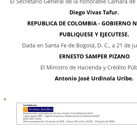
El Secretario General de la honorable Cámara de
Diego Vivas Tafur.
REPUBLICA DE COLOMBIA - GOBIERNO 
PUBLIQUESE Y EJECUTESE.
Dada en Santa Fe de Bogotá, D. C., a 21 de ju
ERNESTO SAMPER PIZANO
El Ministro de Hacienda y Crédito Púb
Antonio José Urdinola Uribe.
Disposiciones analizadas por Avance Jurídico Casa Editorial Ltda.©
"Leyes desde 1992 - Vigencia Expresa y Sentencias de Constitucionalidad"
ISSN [1657-6241]
Última actualización: 31 de julio de 2026 - (Diario Oficial No. 53.562 - 23 de julio de 2026)