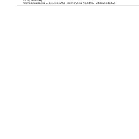
ISSN [1657-6241]
Última actualización: 31 de julio de 2026 - (Diario Oficial No. 53.562 - 23 de julio de 2026)