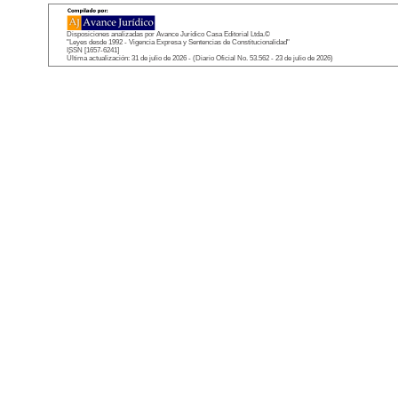
Disposiciones analizadas por Avance Jurídico Casa Editorial Ltda.©
"Leyes desde 1992 - Vigencia Expresa y Sentencias de Constitucionalidad"
ISSN [1657-6241]
Última actualización: 31 de julio de 2026 - (Diario Oficial No. 53.562 - 23 de julio de 2026)