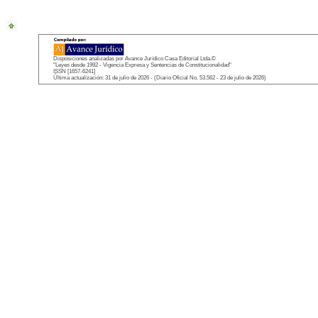
Disposiciones analizadas por Avance Jurídico Casa Editorial Ltda.©
"Leyes desde 1992 - Vigencia Expresa y Sentencias de Constitucionalidad"
ISSN [1657-6241]
Última actualización: 31 de julio de 2026 - (Diario Oficial No. 53.562 - 23 de julio de 2026)