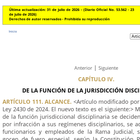
Última actualización: 31 de julio de 2026 - (Diario Oficial No. 53.562 - 23
de julio de 2026)
Derechos de autor reservados - Prohibida su reproducción
Inicio
|
Anterior
Siguiente
CAPÍTULO IV.
DE LA FUNCIÓN DE LA JURISDICCIÓN DISCI
ARTÍCULO 111. ALCANCE.
<Artículo modificado por 
Ley 2430 de 2024. El nuevo texto es el siguiente:> M
de la función jurisdiccional disciplinaria se decide
por infracción a sus regímenes disciplinarios, se a
funcionarios y empleados de la Rama Judicial, 
gocen de fuero especial, según la Constitución Po