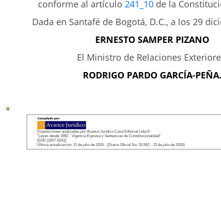
conforme al artículo
241_10
de la Constituci
Dada en Santafé de Bogotá, D.C., a los 29 di
ERNESTO SAMPER PIZANO
El Ministro de Relaciones Exteriore
RODRIGO PARDO GARCÍA-PEÑA
Disposiciones analizadas por Avance Jurídico Casa Editorial Ltda.©
"Leyes desde 1992 - Vigencia Expresa y Sentencias de Constitucionalidad"
ISSN [1657-6241]
Última actualización: 31 de julio de 2026 - (Diario Oficial No. 53.562 - 23 de julio de 2026)