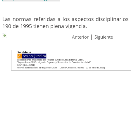
Las normas referidas a los aspectos disciplinarios 
190 de 1995 tienen plena vigencia.
|
Anterior
Siguiente
Disposiciones analizadas por Avance Jurídico Casa Editorial Ltda.©
"Leyes desde 1992 - Vigencia Expresa y Sentencias de Constitucionalidad"
ISSN [1657-6241]
Última actualización: 31 de julio de 2026 - (Diario Oficial No. 53.562 - 23 de julio de 2026)