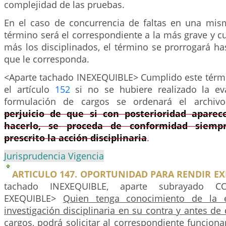
complejidad de las pruebas.
En el caso de concurrencia de faltas en una mism
término será el correspondiente a la más grave y 
más los disciplinados, el término se prorrogará ha
que le corresponda.
<Aparte tachado INEXEQUIBLE> Cumplido este términ
el artículo
152
si no se hubiere realizado la ev
formulación de cargos se ordenará el archi
perjuicio de que si con posterioridad aparec
hacerlo, se proceda de conformidad siem
prescrito la acción disciplinaria
.
Jurisprudencia Vigencia
ARTICULO 147. OPORTUNIDAD PARA RENDIR EX
tachado INEXEQUIBLE, aparte subrayado C
EXEQUIBLE>
Quien tenga conocimiento de la e
investigación disciplinaria en su contra y antes de
cargos, podrá solicitar al correspondiente funcionar