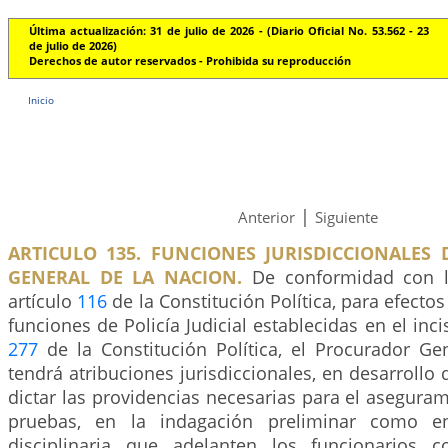
Última actualización: 31 de julio de 2026 - (Diario Oficial No. 53.562 - 23
de julio de 2026)
Derechos de autor reservados - Prohibida su reproducción
Inicio
|
Anterior
Siguiente
ARTICULO 135. FUNCIONES JURISDICCIONALES
GENERAL DE LA NACION.
De conformidad con l
artículo
116
de la Constitución Política, para efectos 
funciones de Policía Judicial establecidas en el incis
277
de la Constitución Política, el Procurador Ge
tendrá atribuciones jurisdiccionales, en desarrollo 
dictar las providencias necesarias para el aseguram
pruebas, en la indagación preliminar como en
disciplinaria que adelanten los funcionarios 