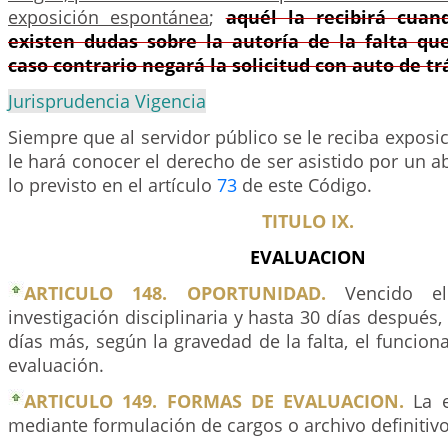
exposición espontánea
;
aquél la recibirá cuan
existen dudas sobre la autoría de la falta que
caso contrario negará la solicitud con auto de t
Jurisprudencia Vigencia
Siempre que al servidor público se le reciba exposi
le hará conocer el derecho de ser asistido por un
lo previsto en el artículo
73
de este Código.
TITULO IX.
EVALUACION
ARTICULO 148. OPORTUNIDAD.
Vencido el
investigación disciplinaria y hasta 30 días después,
días más, según la gravedad de la falta, el funcion
evaluación.
ARTICULO 149. FORMAS DE EVALUACION.
La e
mediante formulación de cargos o archivo definitivo