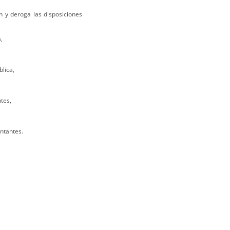
n y deroga las disposiciones
,
lica,
tes,
ntantes.