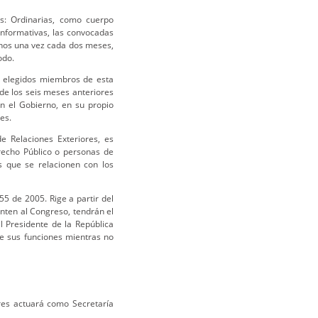
s: Ordinarias, como cuerpo
 informativas, las convocadas
menos una vez cada dos meses,
odo.
elegidos miembros de esta
de los seis meses anteriores
on el Gobierno, en su propio
les.
e Relaciones Exteriores, es
recho Público o personas de
s que se relacionen con los
55 de 2005. Rige a partir del
enten al Congreso, tendrán el
 Presidente de la República
de sus funciones mientras no
ores actuará como Secretaría