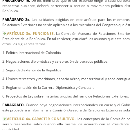
PARÁGRAFO 1o.
De los miembros que le corresponde elegir a cada Corpora
respectivo suplente, deberá pertenecer a partido o movimiento político dist
República.
PARÁGRAFO 2o.
Las calidades exigidas en este artículo para los miembro
Relaciones Exteriores no serán aplicables a los miembros del Congreso que ést
ARTÍCULO 3o. FUNCIONES.
La Comisión Asesora de Relaciones Exterior
Presidente de la República. En tal carácter, estudiará los asuntos que este som
otros, los siguientes temas:
1. Política Internacional de Colombia
2. Negociaciones diplomáticas y celebración de tratados públicos.
3. Seguridad exterior de la República.
4. Límites terrestres y marítimos, espacio aéreo, mar territorial y zona contigu
5. Reglamentación de la Carrera Diplomática y Consular.
6. Proyectos de Ley sobre materias propias del ramo de Relaciones Exteriores.
PARÁGRAFO.
Cuando haya negociaciones internacionales en curso y el Gobie
este procederá a informar a la Comisión Asesora de Relaciones Exteriores sobre
ARTÍCULO 4o. CARACTER CONSULTIVO.
Los conceptos de la Comisión no 
serán reservados salvo cuando ella misma, de acuerdo con el Presidente 
publicidad.