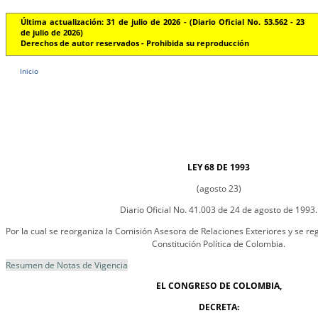
Última actualización: 31 de julio de 2026 - (Diario Oficial No. 53.562 - 23
de julio de 2026)
Derechos de autor reservados - Prohibida su reproducción
Inicio
LEY 68 DE 1993
(agosto 23)
Diario Oficial No. 41.003 de 24 de agosto de 1993.
Por la cual se reorganiza la Comisión Asesora de Relaciones Exteriores y se re
Constitución Política de Colombia.
Resumen de Notas de Vigencia
EL CONGRESO DE COLOMBIA,
DECRETA: