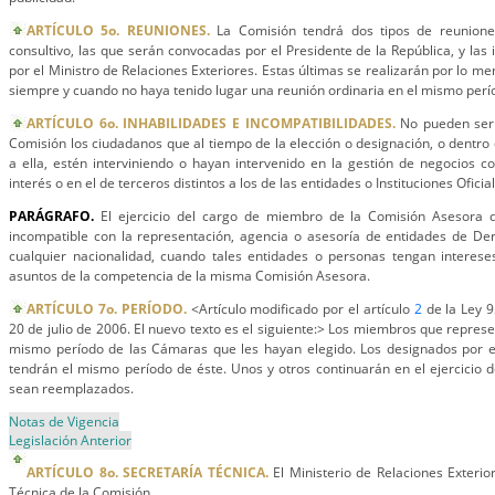
ARTÍCULO 5o. REUNIONES.
La Comisión tendrá dos tipos de reunione
consultivo, las que serán convocadas por el Presidente de la República, y las
por el Ministro de Relaciones Exteriores. Estas últimas se realizarán por lo 
siempre y cuando no haya tenido lugar una reunión ordinaria en el mismo perí
ARTÍCULO 6o. INHABILIDADES E INCOMPATIBILIDADES.
No pueden ser 
Comisión los ciudadanos que al tiempo de la elección o designación, o dentro 
a ella, estén interviniendo o hayan intervenido en la gestión de negocios c
interés o en el de terceros distintos a los de las entidades o Instituciones Oficia
PARÁGRAFO.
El ejercicio del cargo de miembro de la Comisión Asesora d
incompatible con la representación, agencia o asesoría de entidades de De
cualquier nacionalidad, cuando tales entidades o personas tengan interese
asuntos de la competencia de la misma Comisión Asesora.
ARTÍCULO 7o. PERÍODO.
<Artículo modificado por el artículo
2
de la Ley 9
20 de julio de 2006. El nuevo texto es el siguiente:> Los miembros que repres
mismo período de las Cámaras que les hayan elegido. Los designados por el
tendrán el mismo período de éste. Unos y otros continuarán en el ejercicio 
sean reemplazados.
Notas de Vigencia
Legislación Anterior
ARTÍCULO 8o. SECRETARÍA TÉCNICA.
El Ministerio de Relaciones Exteri
Técnica de la Comisión.