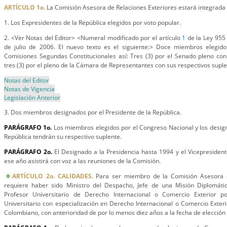
ARTÍCULO 1o.
La Comisión Asesora de Relaciones Exteriores estará integrada 
1. Los Expresidentes de la República elegidos por voto popular.
2. <Ver Notas del Editor> <Numeral modificado por el artículo
1
de la Ley 955 
de julio de 2006. El nuevo texto es el siguiente:> Doce miembros elegido
Comisiones Segundas Constitucionales así: Tres (3) por el Senado pleno con
tres (3) por el pleno de la Cámara de Representantes con sus respectivos suple
Notas del Editor
Notas de Vigencia
Legislación Anterior
3. Dos miembros designados por el Presidente de la República.
PARÁGRAFO 1o.
Los miembros elegidos por el Congreso Nacional y los design
República tendrán su respectivo suplente.
PARÁGRAFO 2o.
El Designado a la Presidencia hasta 1994 y el Vicepresidente
ese año asistirá con voz a las reuniones de la Comisión.
ARTÍCULO 2o. CALIDADES.
Para ser miembro de la Comisión Asesora d
requiere haber sido Ministro del Despacho, Jefe de una Misión Diplomáti
Profesor Universitario de Derecho Internacional o Comercio Exterior p
Universitario con especialización en Derecho Internacional o Comercio Exteri
Colombiano, con anterioridad de por lo menos diez años a la fecha de elección