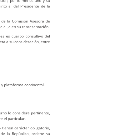
ción, por lo menos uno y su
into al del Presidente de la
s de la Comisión Asesora de
e elija en su representación.
es es cuerpo consultivo del
eta a su consideración, entre
a y plataforma continental.
rno lo considere pertinente,
 el particular.
tienen carácter obligatorio,
de la República, ordene su