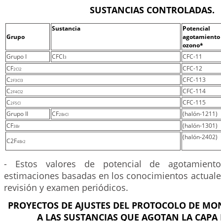
SUSTANCIAS CONTROLADAS.
Sustancia
Potenc
Grupo
agotamie
ozono*
Grupo I
CFCl
CFC-11
3
CF
CFC-12
2Cl
2
C
CFC-113
2F
3Cl
3
C
CFC-114
2F
4Cl
2
C
CFC-115
2F
5Cl
Grupo II
CF
(halón-1211)
2BrCl
CF
(halón-1301)
3Br
(halón-2402)
C2F
4Br
2
- Estos valores de potencial de agotamien
estimaciones basadas en los conocimientos actuale
revisión y examen periódicos.
PROYECTOS DE AJUSTES DEL PROTOCOLO DE MO
A LAS SUSTANCIAS QUE AGOTAN LA CAPA