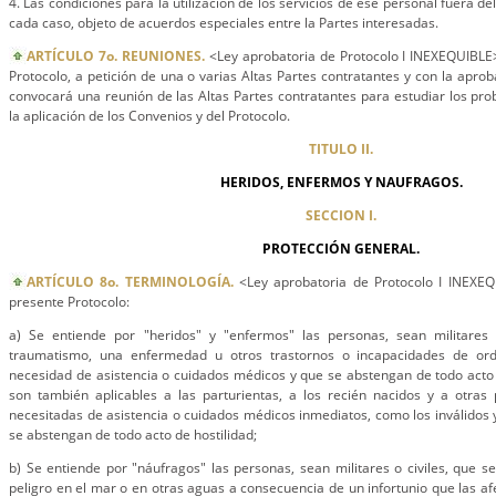
4. Las condiciones para la utilización de los servicios de ese personal fuera del
cada caso, objeto de acuerdos especiales entre la Partes interesadas.
ARTÍCULO 7o. REUNIONES.
<Ley aprobatoria de Protocolo I INEXEQUIBLE>
Protocolo, a petición de una o varias Altas Partes contratantes y con la aprob
convocará una reunión de las Altas Partes contratantes para estudiar los pro
la aplicación de los Convenios y del Protocolo.
TITULO II.
HERIDOS, ENFERMOS Y NAUFRAGOS.
SECCION I.
PROTECCIÓN GENERAL.
ARTÍCULO 8o. TERMINOLOGÍA.
<Ley aprobatoria de Protocolo I INEXEQ
presente Protocolo:
a) Se entiende por "heridos" y "enfermos" las personas, sean militares 
traumatismo, una enfermedad u otros trastornos o incapacidades de ord
necesidad de asistencia o cuidados médicos y que se abstengan de todo acto 
son también aplicables a las parturientas, a los recién nacidos y a otra
necesitadas de asistencia o cuidados médicos inmediatos, como los inválidos y
se abstengan de todo acto de hostilidad;
b) Se entiende por "náufragos" las personas, sean militares o civiles, que s
peligro en el mar o en otras aguas a consecuencia de un infortunio que las af