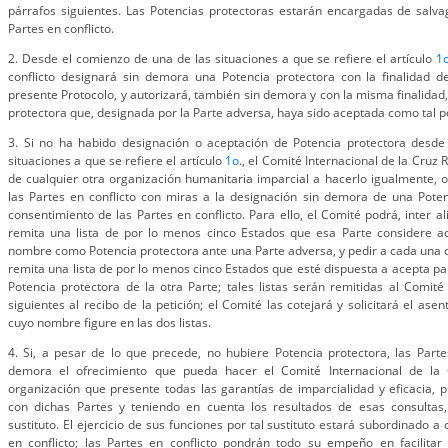
párrafos siguientes. Las Potencias protectoras estarán encargadas de salva
Partes en conflicto.
2. Desde el comienzo de una de las situaciones a que se refiere el artículo
1
conflicto designará sin demora una Potencia protectora con la finalidad de
presente Protocolo, y autorizará, también sin demora y con la misma finalidad,
protectora que, designada por la Parte adversa, haya sido aceptada como tal po
3. Si no ha habido designación o aceptación de Potencia protectora desd
situaciones a que se refiere el artículo
1o
., el Comité Internacional de la Cruz R
de cualquier otra organización humanitaria imparcial a hacerlo igualmente, o
las Partes en conflicto con miras a la designación sin demora de una Poten
consentimiento de las Partes en conflicto. Para ello, el Comité podrá, inter al
remita una lista de por lo menos cinco Estados que esa Parte considere a
nombre como Potencia protectora ante una Parte adversa, y pedir a cada una d
remita una lista de por lo menos cinco Estados que esté dispuesta a acepta p
Potencia protectora de la otra Parte; tales listas serán remitidas al Comi
siguientes al recibo de la petición; el Comité las cotejará y solicitará el ase
cuyo nombre figure en las dos listas.
4. Si, a pesar de lo que precede, no hubiere Potencia protectora, las Parte
demora el ofrecimiento que pueda hacer el Comité Internacional de la 
organización que presente todas las garantías de imparcialidad y eficacia, p
con dichas Partes y teniendo en cuenta los resultados de esas consultas
sustituto. El ejercicio de sus funciones por tal sustituto estará subordinado a
en conflicto; las Partes en conflicto pondrán todo su empeño en facilitar 