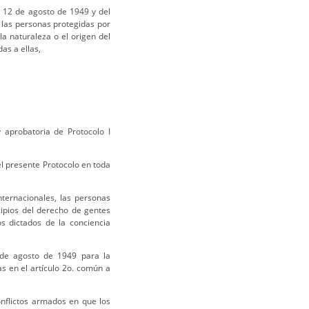
 12 de agosto de 1949 y del
 las personas protegidas por
a naturaleza o el origen del
as a ellas,
aprobatoria de Protocolo I
l presente Protocolo en toda
nternacionales, las personas
cipios del derecho de gentes
s dictados de la conciencia
 de agosto de 1949 para la
as en el artículo 2o. común a
onflictos armados en que los