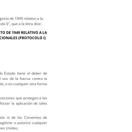
gosto de 1949 relativo a la
o I)", que a la letra dice:
O DE 1949 RELATIVO A LA
CIONALES (PROTOCOLO I)
o Estado tiene el deber de
 uso de la fuerza contra la
ado, o en cualquier otra forma
osiciones que protegen a las
orzar la aplicación de tales
olo ni de los Convenios de
egitime o autorice cualquier
ones Unidas,