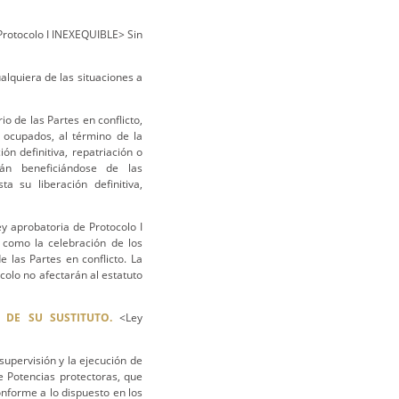
Protocolo I INEXEQUIBLE> Sin
alquiera de las situaciones a
io de las Partes en conflicto,
s ocupados, al término de la
n definitiva, repatriación o
rán beneficiándose de las
a su liberación definitiva,
y aprobatoria de Protocolo I
 como la celebración de los
e las Partes en conflicto. La
ocolo no afectarán al estatuto
 DE SU SUSTITUTO.
<Ley
supervisión y la ejecución de
e Potencias protectoras, que
onforme a lo dispuesto en los