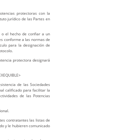
Potencias protectoras con la
tuto jurídico de las Partes en
o o el hecho de confiar a un
ales conforme a las normas de
áculo para la designación de
otocolo.
tencia protectora designará
INEXEQUIBLE>
sistencia de las Sociedades
 calificado para facilitar la
ctividades de las Potencias
ional.
tes contratantes las listas de
ado y le hubieren comunicado