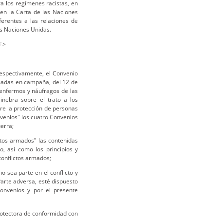
ra los regímenes racistas, en
 en la Carta de las Naciones
ferentes a las relaciones de
as Naciones Unidas.
LE>
 respectivamente, el Convenio
rmadas en campaña, del 12 de
 enfermos y náufragos de las
nebra sobre el trato a los
re la protección de personas
nvenios" los cuatro Convenios
uerra;
ctos armados" las contenidas
o, así como los principios y
conflictos armados;
o sea parte en el conflicto y
Parte adversa, esté dispuesto
onvenios y por el presente
rotectora de conformidad con