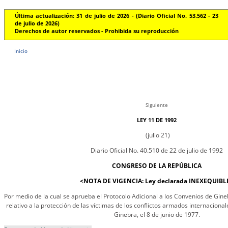
Última actualización: 31 de julio de 2026 - (Diario Oficial No. 53.562 - 23
de julio de 2026)
Derechos de autor reservados - Prohibida su reproducción
Inicio
Siguiente
LEY 11 DE 1992
(julio 21)
Diario Oficial No. 40.510 de 22 de julio de 1992
CONGRESO DE LA REPÚBLICA
<NOTA DE VIGENCIA: Ley declarada INEXEQUIBL
Por medio de la cual se aprueba el Protocolo Adicional a los Convenios de Gin
relativo a la protección de las víctimas de los conflictos armados internacional
Ginebra, el 8 de junio de 1977.