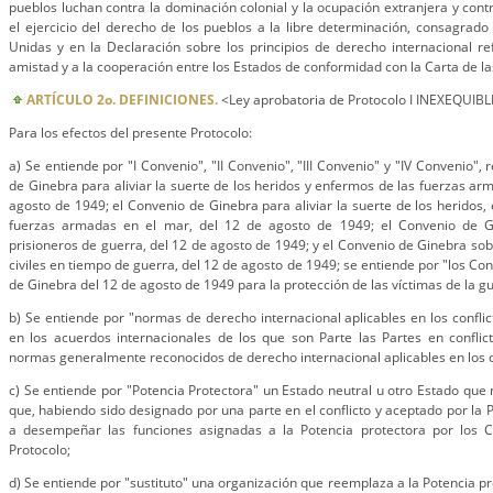
pueblos luchan contra la dominación colonial y la ocupación extranjera y cont
el ejercicio del derecho de los pueblos a la libre determinación, consagrado
Unidas y en la Declaración sobre los principios de derecho internacional re
amistad y a la cooperación entre los Estados de conformidad con la Carta de l
ARTÍCULO 2o. DEFINICIONES.
<Ley aprobatoria de Protocolo I INEXEQUIB
Para los efectos del presente Protocolo:
a) Se entiende por "I Convenio", "II Convenio", "III Convenio" y "IV Convenio",
de Ginebra para aliviar la suerte de los heridos y enfermos de las fuerzas a
agosto de 1949; el Convenio de Ginebra para aliviar la suerte de los heridos,
fuerzas armadas en el mar, del 12 de agosto de 1949; el Convenio de Gi
prisioneros de guerra, del 12 de agosto de 1949; y el Convenio de Ginebra sob
civiles en tiempo de guerra, del 12 de agosto de 1949; se entiende por "los Co
de Ginebra del 12 de agosto de 1949 para la protección de las víctimas de la g
b) Se entiende por "normas de derecho internacional aplicables en los confli
en los acuerdos internacionales de los que son Parte las Partes en conflict
normas generalmente reconocidos de derecho internacional aplicables en los 
c) Se entiende por "Potencia Protectora" un Estado neutral u otro Estado que n
que, habiendo sido designado por una parte en el conflicto y aceptado por la 
a desempeñar las funciones asignadas a la Potencia protectora por los C
Protocolo;
d) Se entiende por "sustituto" una organización que reemplaza a la Potencia p