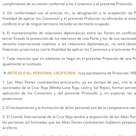
cumplimiento de su misión conforme a los Convenios y al presente Protocolo.
5. De conformidad con el artículo
4o
., la designación y la aceptación de 
finalidad de aplicar los Convenios y el presente Protocolo no afectarán al esta
conflicto ni al de ningún territorio incluido un territorio ocupado.
6. El mantenimiento de relaciones diplomáticas entre las Partes en conflict
tercer Estado la protección de los intereses de una Parte y los de sus nacion
derecho internacional relativas a las relaciones diplomáticas, no será obst
Potencias protectoras con la finalidad de aplicar los Convenios y el presente Pr
7. Toda mención que en adelante se haga en el presente Protocolo de una Po
igualmente al sustituto.
ARTÍCULO 6o. PERSONAL CALIFICADO.
<Ley aprobatoria de Protocolo I 
1. Las Altas Partes contratantes procurarán, ya en tiempo de paz, con la a
nacionales de la Cruz Roja (Media Luna Roja, León y Sol Rojos), formar personal
aplicación de los Convenios y del presente Protocolo y, en especial, las a
protectoras.
2. El reclutamiento y la formación de dicho personal son de la competencia nac
3. El Comité Internacional de la Cruz Roja tendrá a disposición de las Altas Par
las personas así formadas que las Altas Partes contratantes hubieren prepar
al efecto.