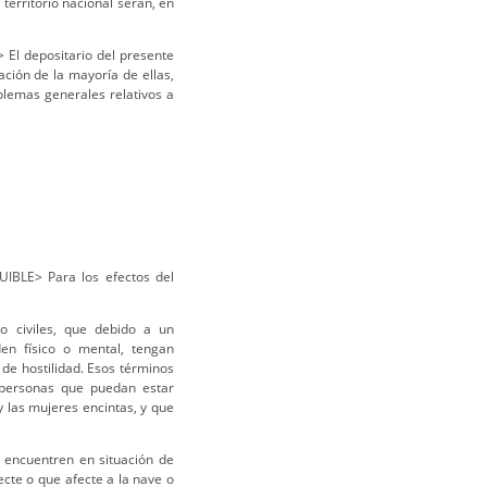
 territorio nacional serán, en
 El depositario del presente
ación de la mayoría de ellas,
blemas generales relativos a
UIBLE> Para los efectos del
o civiles, que debido a un
en físico o mental, tengan
de hostilidad. Esos términos
s personas que puedan estar
 las mujeres encintas, y que
e encuentren en situación de
ecte o que afecte a la nave o