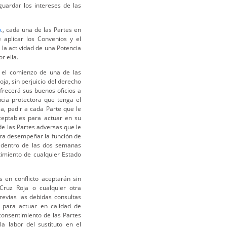
guardar los intereses de las
o
., cada una de las Partes en
 aplicar los Convenios y el
 la actividad de una Potencia
r ella.
e el comienzo de una de las
oja, sin perjuicio del derecho
frecerá sus buenos oficios a
cia protectora que tenga el
ia, pedir a cada Parte que le
ceptables para actuar en su
e las Partes adversas que le
ara desempeñar la función de
té dentro de las dos semanas
ntimiento de cualquier Estado
s en conflicto aceptarán sin
Cruz Roja o cualquier otra
revias las debidas consultas
, para actuar en calidad de
 consentimiento de las Partes
la labor del sustituto en el