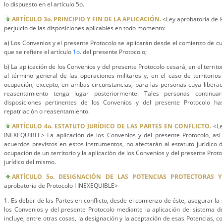
lo dispuesto en el artículo 5o.
ARTÍCULO 3o. PRINCIPIO Y FIN DE LA APLICACIÓN.
<Ley aprobatoria de 
perjuicio de las disposiciones aplicables en todo momento:
a) Los Convenios y el presente Protocolo se aplicarán desde el comienzo de cu
que se refiere el artículo
1o
. del presente Protocolo;
b) La aplicación de los Convenios y del presente Protocolo cesará, en el territor
al término general de las operaciones militares y, en el caso de territorio
ocupación, excepto, en ambas circunstancias, para las personas cuya liberació
reasentamiento tenga lugar posteriormente. Tales personas continua
disposiciones pertinentes de los Convenios y del presente Protocolo hast
repatriación o reasentamiento.
ARTÍCULO 4o. ESTATUTO JURÍDICO DE LAS PARTES EN CONFLICTO.
<Le
INEXEQUIBLE> La aplicación de los Convenios y del presente Protocolo, así
acuerdos previstos en estos instrumentos, no afectarán al estatuto jurídico d
ocupación de un territorio y la aplicación de los Convenios y del presente Prot
jurídico del mismo.
ARTÍCULO 5o. DESIGNACIÓN DE LAS POTENCIAS PROTECTORAS Y
aprobatoria de Protocolo I INEXEQUIBLE>
1. Es deber de las Partes en conflicto, desde el comienzo de éste, asegurar la 
los Convenios y del presente Protocolo mediante la aplicación del sistema d
incluye, entre otras cosas, la designación y la aceptación de esas Potencias, c