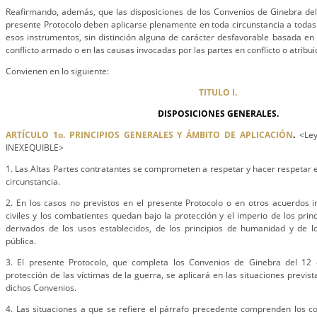
Reafirmando, además, que las disposiciones de los Convenios de Ginebra del
presente Protocolo deben aplicarse plenamente en toda circunstancia a todas
esos instrumentos, sin distinción alguna de carácter desfavorable basada en l
conflicto armado o en las causas invocadas por las partes en conflicto o atribuid
Convienen en lo siguiente:
TITULO I.
DISPOSICIONES GENERALES.
ARTÍCULO 1o. PRINCIPIOS GENERALES Y ÁMBITO DE APLICACIÓN
.
<Ley 
INEXEQUIBLE>
1. Las Altas Partes contratantes se comprometen a respetar y hacer respetar e
circunstancia.
2. En los casos no previstos en el presente Protocolo o en otros acuerdos i
civiles y los combatientes quedan bajo la protección y el imperio de los prin
derivados de los usos establecidos, de los principios de humanidad y de lo
pública.
3. El presente Protocolo, que completa los Convenios de Ginebra del 12
protección de las víctimas de la guerra, se aplicará en las situaciones previst
dichos Convenios.
4. Las situaciones a que se refiere el párrafo precedente comprenden los c