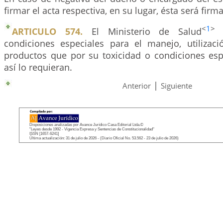
firmar el acta respectiva, en su lugar, ésta será firm
<
1
>
ARTICULO 574.
El Ministerio de Salud
p
condiciones especiales para el manejo, utilizac
productos que por su toxicidad o condiciones es
así lo requieran.
|
Anterior
Siguiente
Disposiciones analizadas por Avance Jurídico Casa Editorial Ltda.©
"Leyes desde 1992 - Vigencia Expresa y Sentencias de Constitucionalidad"
ISSN [1657-6241]
Última actualización: 31 de julio de 2026 - (Diario Oficial No. 53.562 - 23 de julio de 2026)