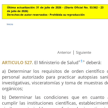
Última actualización: 31 de julio de 2026 - (Diario Oficial No. 53.562 - 23
de julio de 2026)
Derechos de autor reservados - Prohibida su reproducción
Inicio
|
Anterior
Siguiente
<
1
>
ARTICULO 527.
El Ministerio de Salud
deberá:
a) Determinar los requisitos de orden científico 
personal autorizado para practicar autopsias sani
investigativas, visceratomías y toma de muestras de
orgánicos;
b) Determinar las condiciones que en cuanto 
cumplir las instituciones científicas, establecimien