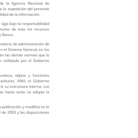
 de la Agencia Nacional de
a la expedición del presente
lidad de la información.
 siga bajo la responsabilidad
monio de esta los recursos
do Banco.
materia de administración de
n el Sistema General, en los
 en las demás normas que lo
lo señalado por el Gobierno
aleza, objeto y funciones
carburos, ANH, el Gobierno
rá su estructura interna. Los
das hasta tanto se adopte la
u publicación y modifica en lo
 de 2003 y las disposiciones