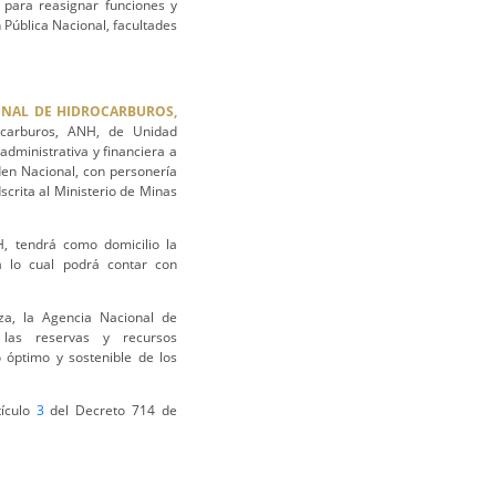
 para reasignar funciones y
Pública Nacional, facultades
IONAL DE HIDROCARBUROS,
ocarburos, ANH, de Unidad
administrativa y financiera a
den Nacional, con personería
dscrita al Ministerio de Minas
, tendrá como domicilio la
a lo cual podrá contar con
a, la Agencia Nacional de
 las reservas y recursos
 óptimo y sostenible de los
tículo
3
del Decreto 714 de