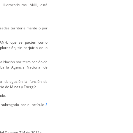
e Hidrocarburos, ANH, está
zadas territorialmente o por
, ANH, que se pacten como
oración, sin perjuicio de lo
la Nación por terminación de
riba la Agencia Nacional de
or delegación la función de
erio de Minas y Energía.
ulo.
 subrogado por el artículo
5
el Decreto 714 de 2012>