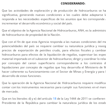
CONSIDERANDO:
Que las actividades de exploración y de producción de hidrocarburos se 
significativa, generando nuevas condiciones a las cuales debe adaptarse la
responda a las necesidades específicas de los asuntos que les corresponde 
incrementar el desarrollo económico y social del país.
Que el objetivo de la Agencia Nacional de Hidrocarburos, ANH, es la administra
de hidrocarburos de propiedad de la Nación.
Que con el fin de que esta Agencia responda a las nuevas condiciones del m
potencialidades del país se requiere cambiar su naturaleza jurídica y reasign
precios de exportación de petróleo crudo, para efectos fiscales y cambiarl
hidrocarburos para efectos de la liquidación de regalías, supervisar las espec
material importado en el subsector de hidrocarburos; dirigir y coordinar lo rel
por concepto del canon superficiario correspondiente a los contratos d
liquidaciones por concepto de regalías que hoy desarrolla el Ministerio de M
hacer coherente su funcionamiento con el Sector de Minas y Energía y para log
desarrollo de estas funciones.
Que la operación de la Agencia Nacional de Hidrocarburos requiere modificar
contar con los instrumentos necesarios para cumplir sus funciones en el mar
de mercado.
Que en los literales d) y e) del artículo
18
de la Ley 1444 de 2011 se confieren 
Presidente de la República para cambiar la naturaleza jurídica de los estab