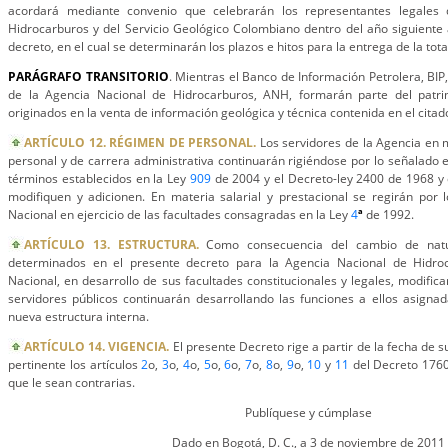
acordará mediante convenio que celebrarán los representantes legales
Hidrocarburos y del Servicio Geológico Colombiano dentro del año siguiente 
decreto, en el cual se determinarán los plazos e hitos para la entrega de la tota
PARÁGRAFO
TRANSITORIO
. Mientras el Banco de Información Petrolera, BIP,
de la Agencia Nacional de Hidrocarburos, ANH, formarán parte del patri
originados en la venta de información geológica y técnica contenida en el cita
ARTÍCULO 12. RÉGIMEN DE PERSONAL.
Los servidores de la Agencia en 
personal y de carrera administrativa continuarán rigiéndose por lo señalado e
términos establecidos en la Ley
909
de 2004 y el Decreto-ley 2400 de 1968 y
modifiquen y adicionen. En materia salarial y prestacional se regirán por 
Nacional en ejercicio de las facultades consagradas en la Ley
4
ª
de 1992.
ARTÍCULO 13. ESTRUCTURA.
Como consecuencia del cambio de natur
determinados en el presente decreto para la Agencia Nacional de Hidro
Nacional, en desarrollo de sus facultades constitucionales y legales, modifica
servidores públicos continuarán desarrollando las funciones a ellos asigna
nueva estructura interna.
ARTÍCULO 14. VIGENCIA.
El presente Decreto rige a partir de la fecha de s
pertinente los artículos
2
o,
3
o,
4
o,
5
o,
6
o,
7
o,
8
o,
9
o,
10
y
11
del Decreto 1760
que le sean contrarias.
Publíquese y cúmplase
Dado en Bogotá, D. C., a 3 de noviembre de 2011