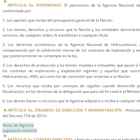
ARTÍCULO 5o. PATRIMONIO.
El patrimonio de la Agencia Nacional d
conformado por:
1. Los aportes que reciba del presupuesto general de la Nación.
2. Los bienes, derechos y recursos que la Nación y las entidades descentrali
servicios, de cualquier orden, le transfieran a cualquier título.
3. Los derechos económicos de la Agencia Nacional de Hidrocarburos
compensación por la celebración misma de los contratos de explotación y expl
que posteriormente se contemple en la ley.
4. Los derechos de producción y los bienes muebles e inmuebles que pasen a 
los contratos de exploración y explotación vigentes y aquellos que susc
Hidrocarburos, ANH, así como los de concesión que reviertan a la Nación.
5. Los recursos que reciba por concepto de regalías cuando desarrolle p
fiscalización, en los términos de la delegación que para tal fin realice el Minist
6. Los demás bienes o recursos que la Agencia adquiera o reciba a cualquier tít
ARTÍCULO 6o. ÓRGANOS DE DIRECCIÓN Y ADMINISTRACIÓN.
<Artículo
del Decreto 714 de 2012>
Notas de Vigencia
Legislación Anterior
ARTÍCULO 7o. CONSEJO DIRECTIVO.
<Artículo subrogado por el artículo
6
d