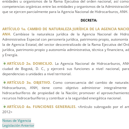
entidades u organismos de la Rama Ejecutiva del orden nacional, así como
competencias orgánicas entre las entidades y organismos de la Administración 
que se ejercen parcialmente para la Agencia Nacional de Hidrocarburos, ANH.
DECRETA:
ARTÍCULO 1o. CAMBIO DE NATURALEZA JURÍDICA DE LA AGENCIA NAC
ANH.
Cambíase la naturaleza jurídica de la Agencia Nacional de Hidr
Administrativa Especial con personería jurídica, patrimonio propio, autonomía 
la de Agencia Estatal, del sector descentralizado de la Rama Ejecutiva del Or
jurídica, patrimonio propio y autonomía administrativa, técnica y financiera, a
y Energía.
ARTÍCULO 2o. DOMICILIO.
La Agencia Nacional de Hidrocarburos, ANH
ciudad de Bogotá, D. C., y ejercerá sus funciones a nivel nacional, par
dependencias o unidades a nivel territorial.
ARTÍCULO 3o. OBJETIVO.
Como consecuencia del cambio de naturalez
Hidrocarburos, ANH, tiene como objetivo administrar integralmente
hidrocarburíferos de propiedad de la Nación; promover el aprovechamiento
recursos hidrocarburíferos y contribuir a la seguridad energética nacional.
ARTÍCULO 4o. FUNCIONES GENERALES.
<Artículo subrogado por el ar
2012>
Notas de Vigencia
Legislación Anterior