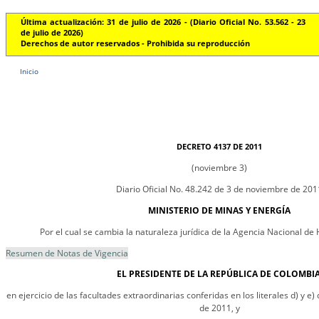
Última actualización: 31 de julio de 2026 - (Diario Oficial No. 53.562 - 23
de julio de 2026)
Derechos de autor reservados - Prohibida su reproducción
Inicio
DECRETO 4137 DE 2011
(noviembre 3)
Diario Oficial No. 48.242 de 3 de noviembre de 201
MINISTERIO DE MINAS Y ENERGÍA
Por el cual se cambia la naturaleza jurídica de la Agencia Nacional de
Resumen de Notas de Vigencia
EL PRESIDENTE DE LA REPÚBLICA DE COLOMBIA
en ejercicio de las facultades extraordinarias conferidas en los literales d) y e) 
de 2011, y