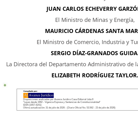
JUAN CARLOS ECHEVERRY GARZÓ
El Ministro de Minas y Energía,
MAURICIO CÁRDENAS SANTA MAR
El Ministro de Comercio, Industria y Tu
SERGIO DÍAZ-GRANADOS GUIDA
La Directora del Departamento Administrativo de l
ELIZABETH RODRÍGUEZ TAYLOR
Disposiciones analizadas por Avance Jurídico Casa Editorial Ltda.©
"Leyes desde 1992 - Vigencia Expresa y Sentencias de Constitucionalidad"
ISSN [1657-6241]
Última actualización: 31 de julio de 2026 - (Diario Oficial No. 53.562 - 23 de julio de 2026)