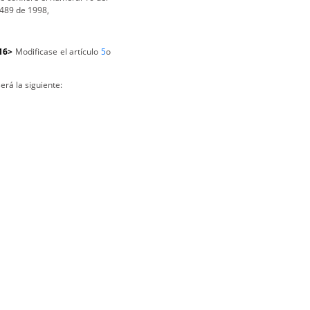
 489 de 1998,
016>
Modificase el artículo
5
o
erá la siguiente: