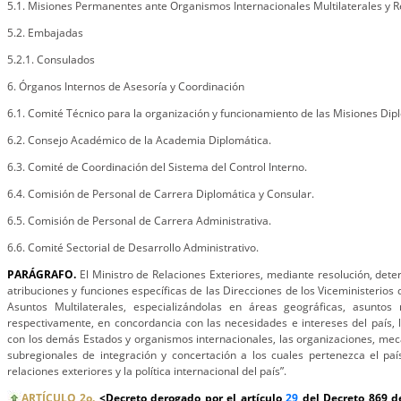
5.1. Misiones Permanentes ante Organismos Internacionales Multilaterales y R
5.2. Embajadas
5.2.1. Consulados
6. Órganos Internos de Asesoría y Coordinación
6.1. Comité Técnico para la organización y funcionamiento de las Misiones Dip
6.2. Consejo Académico de la Academia Diplomática.
6.3. Comité de Coordinación del Sistema del Control Interno.
6.4. Comisión de Personal de Carrera Diplomática y Consular.
6.5. Comisión de Personal de Carrera Administrativa.
6.6. Comité Sectorial de Desarrollo Administrativo.
PARÁGRAFO.
El Ministro de Relaciones Exteriores, mediante resolución, det
atribuciones y funciones específicas de las Direcciones de los Viceministerios 
Asuntos Multilaterales, especializándolas en áreas geográficas, asuntos m
respectivamente, en concordancia con las necesidades e intereses del país, 
con los demás Estados y organismos internacionales, las organizaciones, mec
subregionales de integración y concertación a los cuales pertenezca el paí
relaciones exteriores y la política internacional del país”.
ARTÍCULO 2o.
<Decreto derogado por el artículo
29
del Decreto 869 