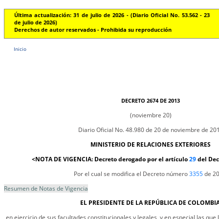
Última actualización: 31 de julio de 2026 - (Diario Oficial No. 53.562 - 23
de julio de 2026)
Derechos de autor reservados - Prohibida su reproducción
Inicio
DECRETO 2674 DE 2013
(noviembre 20)
Diario Oficial No. 48.980 de 20 de noviembre de 20
MINISTERIO DE RELACIONES EXTERIORES
<NOTA DE VIGENCIA: Decreto derogado por el artículo
29
del Dec
Por el cual se modifica el Decreto número
3355
de 20
Resumen de Notas de Vigencia
EL PRESIDENTE DE LA REPÚBLICA DE COLOMBIA
en ejercicio de sus facultades constitucionales y legales, y en especial las que 