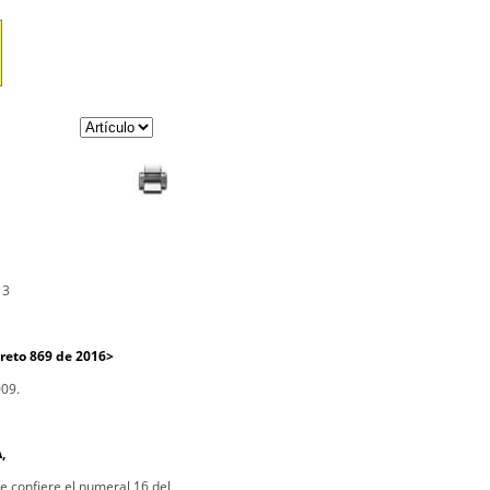
13
reto 869 de 2016>
09.
,
le confiere el numeral 16 del