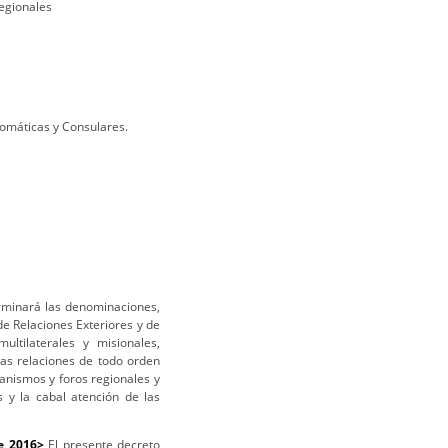
egionales
lomáticas y Consulares.
erminará las denominaciones,
de Relaciones Exteriores y de
ultilaterales y misionales,
las relaciones de todo orden
anismos y foros regionales y
s y la cabal atención de las
de 2016>
El presente decreto