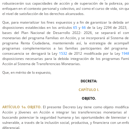
robustecerán sus capacidades de acción y de superación de la pobreza, p
enfoquen en el contexto personal y colectivo, así como el curso de vida, sin 
el nivel de satisfacción de los derechos alcanzados.
Que, para materializar los fines expuestos y a fin de garantizar la debida ar
disposiciones establecidas en los artículos
65
y
66
de la Ley 2294 de 2023, 
bases del Plan Nacional de Desarrollo 2022- 2026, se separará el com
monetarias del programa Familias en Acción, y se incorporará al Sistema de
programa Renta Ciudadana, manteniendo así, la estrategia de acompa
programas complementarios a las familias participantes del programa
consecuencia se derogará la Ley
1532
de 2012 modificada por la Ley
194
disposiciones necesarias para la debida integración de los programas Fami
Acción al Sistema de Transferencias Monetarias.
Que, en mérito de lo expuesto,
DECRETA:
CAPÍTULO I.
OBJETO.
ARTÍCULO 1o. OBJETO.
El presente Decreto Ley tiene como objeto modifica
Acción y Jóvenes en Acción e integrar las transferencias monetarias al 
buscando potenciar la seguridad humana y las oportunidades de bienestar 
vulnerable, a través de la inclusión social, productiva, y financiera con un enfo
diferencial.