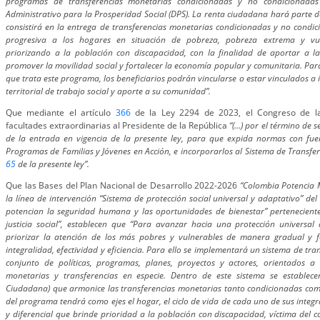
programas de transferencias monetarias condicionadas y no condicionada
Administrativo para la Prosperidad Social (DPS). La renta ciudadana hará parte d
consistirá en la entrega de transferencias monetarias condicionadas y no cond
progresiva a los hogares en situación de pobreza, pobreza extrema y vul
priorizando a la población con discapacidad, con la finalidad de aportar a l
promover la movilidad social y fortalecer la economía popular y comunitaria. Para
que trata este programa, los beneficiarios podrán vincularse o estar vinculados a 
territorial de trabajo social y aporte a su comunidad”.
Que mediante el artículo
366
de la Ley 2294 de 2023, el Congreso de la
facultades extraordinarias al Presidente de la República
“(…) por el término de s
de la entrada en vigencia de la presente ley, para que expida normas con fuer
Programas de Familias y Jóvenes en Acción, e incorporarlos al Sistema de Transfere
65
de la presente ley”.
Que las Bases del Plan Nacional de Desarrollo 2022-2026
“Colombia Potencia M
la línea de intervención “Sistema de protección social universal y adaptativo” del
potencian la seguridad humana y las oportunidades de bienestar” pertenecient
justicia social”, establecen que “Para avanzar hacia una protección universal
priorizar la atención de los más pobres y vulnerables de manera gradual y fo
integralidad, efectividad y eficiencia. Para ello se implementará un sistema de t
conjunto de políticas, programas, planes, proyectos y actores, orientados a 
monetarias y transferencias en especie. Dentro de este sistema se establec
Ciudadana) que armonice las transferencias monetarias tanto condicionadas com
del programa tendrá como ejes el hogar, el ciclo de vida de cada uno de sus integ
y diferencial que brinde prioridad a la población con discapacidad, víctima del co