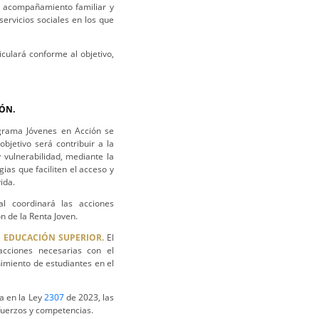
e acompañamiento familiar y
ervicios sociales en los que
culará conforme al objetivo,
ÓN.
ograma Jóvenes en Acción se
bjetivo será contribuir a la
 vulnerabilidad, mediante la
as que faciliten el acceso y
ida.
l coordinará las acciones
n de la Renta Joven.
A EDUCACIÓN SUPERIOR.
El
acciones necesarias con el
imiento de estudiantes en el
da en la Ley
2307
de 2023, las
fuerzos y competencias.