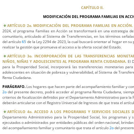
CAPÍTULO II.
MODIFICACIÓN DEL PROGRAMA FAMILIAS EN ACCI
ARTÍCULO 2o. MODIFICACIÓN DEL PROGRAMA FAMILIAS EN ACCIÓN
2024, el programa Familias en Acción se transformará en una estrategia d
comunitario, articulado al Sistema de Transferencias, en los términos señal
del artículo
65
de la Ley 2294 de 2023, la cual buscará orientar al hogar en su 
realizar la gestión que promueva el acceso a la oferta social del Estado.
ARTÍCULO 3o. INCORPORACIÓN DE LAS TRANSFERENCIAS MONETA
NIÑOS, NIÑAS Y ADOLESCENTES AL PROGRAMA RENTA CIUDADANA.
El 
para la Prosperidad Social, incorporará las transferencias monetarias para
adolescentes en situación de pobreza y vulnerabilidad, al Sistema de Transfer
Renta Ciudadana.
PARÁGRAFO.
Los hogares que hacen parte del acompañamiento familiar y comun
2o
del presente decreto, podrá acceder al programa Renta Ciudadana, siemp
criterios de focalización definidos por el Departamento Administrativo para la 
deberán articularse con el Registro Universal de Ingresos de que trata el artícu
ARTÍCULO 4o. ACCESO A LOS PROGRAMAS Y SERVICIOS SOCIALES 
Departamento Administrativo para la Prosperidad Social, los programas y se
ejecutados o administrados por entidades públicas del orden nacional, brindar
del acompañamiento familiar y comunitario que trata el artículo
2o
del present