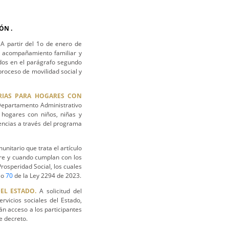
ÓN .
.
A partir del 1o de enero de
e acompañamiento familiar y
ados en el parágrafo segundo
proceso de movilidad social y
RIAS PARA HOGARES CON
Departamento Administrativo
 hogares con niños, niñas y
encias a través del programa
itario que trata el artículo
re y cuando cumplan con los
Prosperidad Social, los cuales
lo
70
de la Ley 2294 de 2023.
DEL ESTADO.
A solicitud del
rvicios sociales del Estado,
án acceso a los participantes
e decreto.