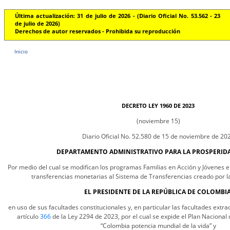
Última actualización: 31 de julio de 2026 - (Diario Oficial No. 53.562 - 23
de julio de 2026)
Derechos de autor reservados - Prohibida su reproducción
Inicio
DECRETO LEY 1960 DE 2023
(noviembre 15)
Diario Oficial No. 52.580 de 15 de noviembre de 20
DEPARTAMENTO ADMINISTRATIVO PARA LA PROSPERIDA
Por medio del cual se modifican los programas Familias en Acción y Jóvenes e
transferencias monetarias al Sistema de Transferencias creado por l
EL PRESIDENTE DE LA REPÚBLICA DE COLOMBIA
en uso de sus facultades constitucionales y, en particular las facultades extra
artículo
366
de la Ley 2294 de 2023, por el cual se expide el Plan Naciona
“Colombia potencia mundial de la vida” y