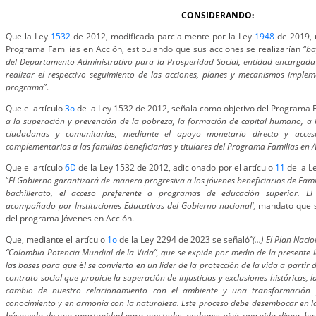
CONSIDERANDO:
Que la Ley
1532
de 2012, modificada parcialmente por la Ley
1948
de 2019, 
Programa Familias en Acción, estipulando que sus acciones se realizarían “
ba
del Departamento Administrativo para la Prosperidad Social, entidad encargada d
realizar el respectivo seguimiento de las acciones, planes y mecanismos imple
programa
”.
Que el artículo
3o
de la Ley 1532 de 2012, señala como objetivo del Programa 
a la superación y prevención de la pobreza, la formación de capital humano, a
ciudadanas y comunitarias, mediante el apoyo monetario directo y acces
complementarios a las familias beneficiarias y titulares del Programa Familias en A
Que el artículo
6D
de la Ley 1532 de 2012, adicionado por el artículo
11
de la L
“
El Gobierno garantizará de manera progresiva a los jóvenes beneficiarios de Fami
bachillerato, el acceso preferente a programas de educación superior. 
acompañado por Instituciones Educativas del Gobierno nacional',
mandato que s
del programa Jóvenes en Acción.
Que, mediante el artículo
1o
de la Ley 2294 de 2023 se señaló
”(…) El Plan Naci
“Colombia Potencia Mundial de la Vida”, que se expide por medio de la presente l
las bases para que
é
l se convierta en un líder de la protección de la vida a partir
contrato social que propicie la superación de injusticias y exclusiones históricas, la
cambio de nuestro relacionamiento con el ambiente y una transformación 
conocimiento y en armonía con la naturaleza. Este proceso debe desembocar en la
búsqueda de una oportunidad para que todos podamos vivir una vida digna, basada