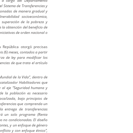
s a cargo del Departamento
el Sistema de Transferencias y
icionadas de manera gradual y
nerabilidad socioeconómica,
a superación de la pobreza y
 la obtención del beneficio de
iniciativas de orden nacional o
 República otorgó precisas
eis (6) meses, contados a partir
za de ley para modificar los
ncias de que trata el artículo
undial de la Vida”, dentro de
 catalizador Habilitadores que
e al eje “Seguridad humana y
 de la población es necesario
ca/izada, bajo principios de
ransferencias que comprenda un
la entrega de transferencias
erá un solo programa (Renta
o no condicionadas. El diseño
rantes, y un enfoque de género
nflicto y con enfoque étnico”,