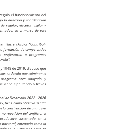
reguló el funcionamiento del
jo la dirección y coordinación
e regular, ejecutar, vigilar y
mentados, en el marco de este
Familias en Acción
“Contribuir
 la formación de competencias
o preferencial a programas
cción”.
ey 1948 de 2019, dispuso que
lias en Acción que culminan el
El programa será apoyado y
e viene ejecutando a través
onal de Desarrollo 2022 - 2026
ey, tiene como objetivo sentar
 de la construcción de un nuevo
 no repetición del conflicto, el
productiva sustentada en el
 paz total, entendida como la
 en la justicia; es decir, en