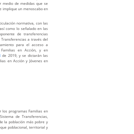
or medio de medidas que se
que implique un menoscabo en
ticulación normativa, con las
así como lo señalado en las
ponente de transferencias
 Transferencias a través del
ñamiento para el acceso a
 Familias en Acción, y en
8
de 2019, y se dictarán las
lias en Acción y Jóvenes en
r los programas Familias en
Sistema de Transferencias,
de la población más pobre y
que poblacional, territorial y