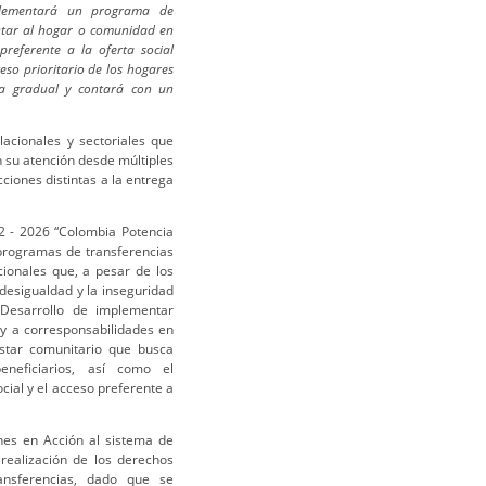
plementará un programa de
ntar al hogar o comunidad en
referente a la oferta social
eso prioritario de los hogares
rma gradual y contará con un
lacionales y sectoriales que
n su atención desde múltiples
ciones distintas a la entrega
22 - 2026 “Colombia Potencia
s programas de transferencias
cionales que, a pesar de los
desigualdad y la inseguridad
e Desarrollo de implementar
y a corresponsabilidades en
star comunitario que busca
eneficiarios, así como el
ial y el acceso preferente a
nes en Acción al sistema de
realización de los derechos
ansferencias, dado que se