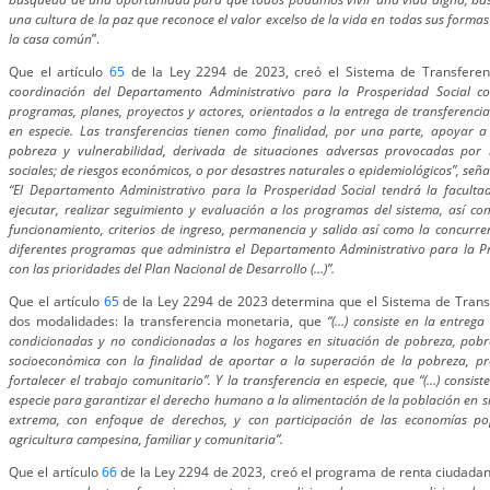
una cultura de la paz que reconoce el valor excelso de la vida en todas sus formas
la casa común
”.
Que el artículo
65
de la Ley 2294 de 2023, creó el Sistema de Transferen
coordinación del Departamento Administrativo para la Prosperidad Social co
programas, planes, proyectos y actores, orientados a la entrega de transferenci
en especie. Las transferencias tienen como finalidad, por una parte, apoyar a
pobreza y vulnerabilidad, derivada de situaciones adversas provocadas por l
sociales; de riesgos económicos, o por desastres naturales o epidemiológicos”, se
“El Departamento Administrativo para la Prosperidad Social tendrá la facultad 
ejecutar, realizar seguimiento y evaluación a los programas del sistema, así c
funcionamiento, criterios de ingreso, permanencia y salida así como la concurre
diferentes programas que administra el Departamento Administrativo para la Pr
con las prioridades del Plan Nacional de Desarrollo (…)”.
Que el artículo
65
de la Ley 2294 de 2023 determina que el Sistema de Transf
dos modalidades: la transferencia monetaria, que
“(…) consiste en la entreg
condicionadas y no condicionadas a los hogares en situación de pobreza, pobr
socioeconómica con la finalidad de aportar a la superación de la pobreza, pr
fortalecer el trabajo comunitario”. Y la transferencia en especie, que “(…) consis
especie para garantizar el derecho humano a la alimentación de la población en 
extrema, con enfoque de derechos, y con participación de las economías pop
agricultura campesina, familiar y comunitaria”.
Que el artículo
66
de la Ley 2294 de 2023, creó el programa de renta ciudadana