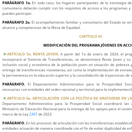
PARÁGRAFO 1o.
En todo caso, los hogares participantes de la estrategia d
comunitario deberán cumplir con los requisitos de acceso a los programas y s
puedan participar.
PARÁGRAFO 2o.
El acompañamiento familiar y comunitario del Estado se arti
alcance y competencias de la Mesa de Equidad.
CAPÍTULO III.
MODIFICACIÓN DEL PROGRAMA JÓVENES EN ACCI
ARTÍCULO 5o. RENTA JOVEN.
A partir del 1o de enero de 2024, el pr
incorporará al Sistema de Transferencias, se denominará Renta Joven y su o
inclusión social y económica de la población joven en situación de pobreza y
entrega de transferencias monetarias, así como la implementación de estrategi
la permanencia en la educación superior y la consolidación de trayectorias de v
PARÁGRAFO.
El Departamento Administrativo para la Prosperidad Socia
necesarias con entidades del orden nacional y territorial para la implementació
ARTÍCULO 6o. ARTICULACIÓN CON LA POLÍTICA DE GRATUIDAD EN L
Departamento Administrativo para la Prosperidad Social coordinará las 
Ministerio de Educación Nacional para la entrega de los apoyos para el sosten
marco de la Ley
2307
de 2023.
PARÁGRAFO.
En los procesos de articulación con las transferencias estableci
entidades actuarán de manera coordinada con el fin de evitar duplicidad de es