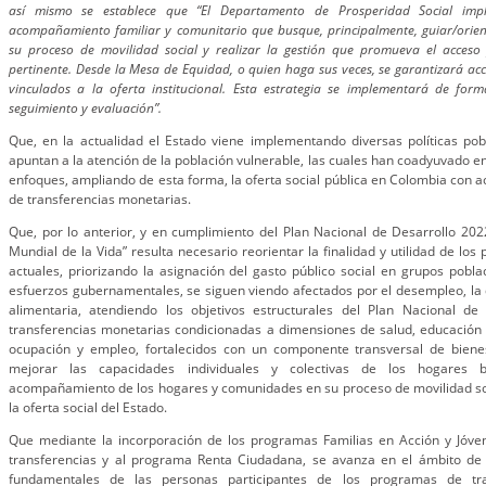
así mismo se establece que “El Departamento de Prosperidad Social im
acompañamiento familiar y comunitario que busque, principalmente, guiar/orie
su proceso de movilidad social y realizar la gestión que promueva el acceso p
pertinente. Desde la Mesa de Equidad, o quien haga sus veces, se garantizará acc
vinculados a la oferta institucional. Esta estrategia se implementará de fo
seguimiento y evaluación”.
Que, en la actualidad el Estado viene implementando diversas políticas pob
apuntan a la atención de la población vulnerable, las cuales han coadyuvado e
enfoques, ampliando de esta forma, la oferta social pública en Colombia con ac
de transferencias monetarias.
Que, por lo anterior, y en cumplimiento del Plan Nacional de Desarrollo 20
Mundial de la Vida” resulta necesario reorientar la finalidad y utilidad de lo
actuales, priorizando la asignación del gasto público social en grupos pobla
esfuerzos gubernamentales, se siguen viendo afectados por el desempleo, la 
alimentaria, atendiendo los objetivos estructurales del Plan Nacional d
transferencias monetarias condicionadas a dimensiones de salud, educación 
ocupación y empleo, fortalecidos con un componente transversal de biene
mejorar las capacidades individuales y colectivas de los hogares b
acompañamiento de los hogares y comunidades en su proceso de movilidad soc
la oferta social del Estado.
Que mediante la incorporación de los programas Familias en Acción y Jóve
transferencias y al programa Renta Ciudadana, se avanza en el ámbito de 
fundamentales de las personas participantes de los programas de tr