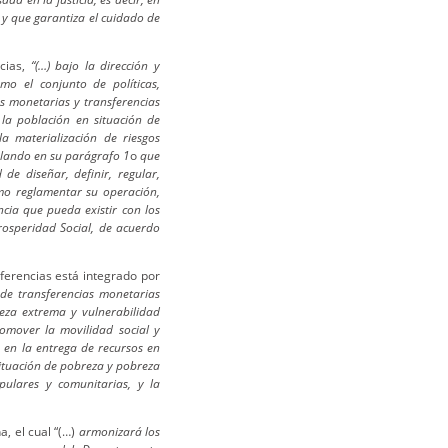
 y que garantiza el cuidado de
cias,
“(…) bajo la dirección y
mo el conjunto de políticas,
as monetarias y transferencias
 la población en situación de
a materialización de riesgos
ñalando en su parágrafo 1
o
que
de diseñar, definir, regular,
omo reglamentar su operación,
ncia que pueda existir con los
osperidad Social, de acuerdo
erencias está integrado por
a de transferencias monetarias
eza extrema y vulnerabilidad
omover la movilidad social y
te en la entrega de recursos en
situación de pobreza y pobreza
ulares y comunitarias, y la
, el cual “(…)
armonizará los