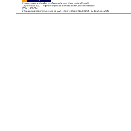
Disposiciones analizadas por Avance Jurídico Casa Editorial Ltda.©
"Leyes desde 1992 - Vigencia Expresa y Sentencias de Constitucionalidad"
ISSN [1657-6241]
Última actualización: 31 de julio de 2026 - (Diario Oficial No. 53.562 - 23 de julio de 2026)