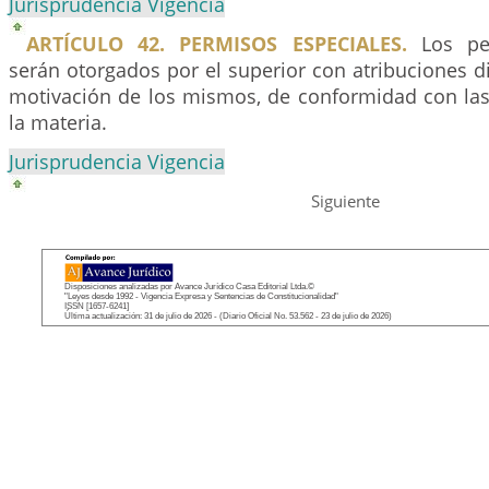
Jurisprudencia Vigencia
ARTÍCULO 42. PERMISOS ESPECIALES.
Los per
serán otorgados por el superior con atribuciones dis
motivación de los mismos, de conformidad con la
la materia.
Jurisprudencia Vigencia
Siguiente
Disposiciones analizadas por Avance Jurídico Casa Editorial Ltda.©
"Leyes desde 1992 - Vigencia Expresa y Sentencias de Constitucionalidad"
ISSN [1657-6241]
Última actualización: 31 de julio de 2026 - (Diario Oficial No. 53.562 - 23 de julio de 2026)