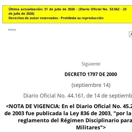
Última actualización: 31 de julio de 2026 - (Diario Oficial No. 53.562 - 23
de julio de 2026)
Derechos de autor reservados - Prohibida su reproducción
Inicio
Siguiente
DECRETO 1797 DE 2000
(septiembre 14)
Diario Oficial No. 44.161, de 14 de septiem
<NOTA DE VIGENCIA: En el Diario Oficial No. 45.2
de 2003 fue publicada la Ley 836 de 2003, "por la
reglamento del Régimen Disciplinario para
Militares">