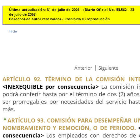
Última actualización: 31 de julio de 2026 - (Diario Oficial No. 53.562 - 23
de julio de 2026)
Derechos de autor reservados - Prohibida su reproducción
Inicio
|
Anterior
Siguiente
ARTÍCULO 92. TÉRMINO DE LA COMISIÓN INTE
<INEXEQUIBLE por consecuencia>
La comisión in
podrá conferir hasta por el término de dos (2) años
ser prorrogables por necesidades del servicio has
más.
ARTÍCULO 93. COMISIÓN PARA DESEMPEÑAR U
NOMBRAMIENTO Y REMOCIÓN, O DE PERIODO.
consecuencia>
Los empleados con derechos de c