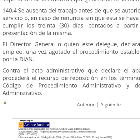
140.4 Se ausenta del trabajo antes de que se autoric
servicio o, en caso de renuncia sin que esta se haya
cumplir los treinta (30) días, contados a part
presentación de la misma.
El Director General o quien este delegue, declara
empleo, una vez agotado el procedimiento establec
por la DIAN.
Contra el acto administrativo que declare el a
procederá el recurso de reposición en los término
Código de Procedimiento Administrativo y d
Administrativo.
|
Anterior
Siguiente
Disposiciones analizadas por Avance Jurídico Casa Editorial Ltda.©
"Leyes desde 1992 - Vigencia Expresa y Sentencias de Constitucionalidad"
ISSN [1657-6241]
Última actualización: 31 de julio de 2026 - (Diario Oficial No. 53.562 - 23 de julio de 2026)