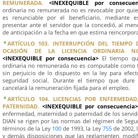
REMUNERADA.
<INEXEQUIBLE por consecu
ordinaria no remunerada no es revocable por quie
es renunciable por el beneficiario, mediante e
presentar ante el servidor que la concedió, al meno
de anticipación a la fecha en que estima reincorpora
ARTÍCULO 103. INTERRUPCIÓN DEL TIEMPO 
OCASIÓN DE LA LICENCIA ORDINARIA N
<INEXEQUIBLE por consecuencia>
El tiempo qu
ordinaria no remunerada no es computable como t
sin perjuicio de lo dispuesto en la ley para efec
seguridad social. Durante el tiempo que dure 
cancelará la remuneración fijada para el empleo.
ARTÍCULO 104. LICENCIAS POR ENFERMEDA
PATERNIDAD.
<INEXEQUIBLE por consecuencia
enfermedad, maternidad o paternidad de los servid
DIAN se rigen por las normas del régimen de Segur
términos de la Ley
100
de 1993, la Ley
755
de 2002, 
y demás disposiciones que las reglamenten, modif