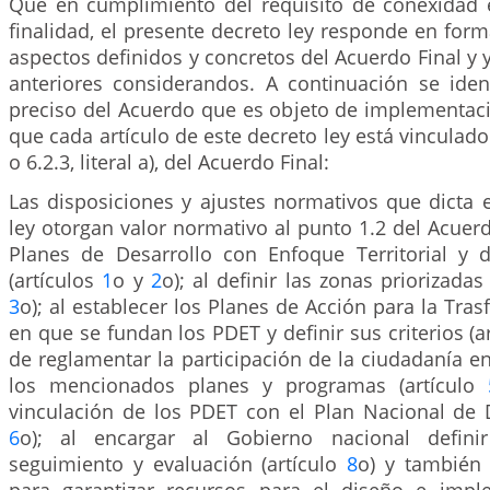
Que en cumplimiento del requisito de conexidad es
finalidad, el presente decreto ley responde en form
aspectos definidos y concretos del Acuerdo Final y 
anteriores considerandos. A continuación se ident
preciso del Acuerdo que es objeto de implementac
que cada artículo de este decreto ley está vinculado
o 6.2.3, literal a), del Acuerdo Final:
Las disposiciones y ajustes normativos que dicta 
ley otorgan valor normativo al punto 1.2 del Acuerdo
Planes de Desarrollo con Enfoque Territorial y de
(artículos
1
o y
2
o); al definir las zonas priorizada
3
o); al establecer los Planes de Acción para la Tra
en que se fundan los PDET y definir sus criterios (a
de reglamentar la participación de la ciudadanía e
los mencionados planes y programas (artículo
vinculación de los PDET con el Plan Nacional de D
6
o); al encargar al Gobierno nacional defin
seguimiento y evaluación (artículo
8
o) y también 