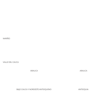
NARIÑO
VALLE DEL CAUCA
ARAUCA
ARAUCA
BAJO CAUCA Y NORDESTE ANTIOQUENO
ANTIOQUIA