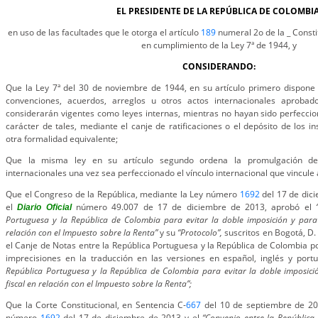
EL PRESIDENTE DE LA REPÚBLICA DE COLOMBIA
en uso de las facultades que le otorga el artículo
189
numeral 2o de la _ Consti
en cumplimiento de la Ley 7ª de 1944, y
CONSIDERANDO:
Que la Ley 7ª del 30 de noviembre de 1944, en su artículo primero dispone 
convenciones, acuerdos, arreglos u otros actos internacionales aproba
considerarán vigentes como leyes internas, mientras no hayan sido perfecci
carácter de tales, mediante el canje de ratificaciones o el depósito de los in
otra formalidad equivalente;
Que la misma ley en su artículo segundo ordena la promulgación de 
internacionales una vez sea perfeccionado el vínculo internacional que vincule
Que el Congreso de la República, mediante la Ley número
1692
del 17 de dic
el
número 49.007 de 17 de diciembre de 2013, aprobó el
Diario Oficial
Portuguesa y la República de Colombia para evitar la doble imposición y para 
relación con el Impuesto sobre la Renta”
y su
“Protocolo”,
suscritos en Bogotá, D.
el Canje de Notas entre la República Portuguesa y la República de Colombia po
imprecisiones en la traducción en las versiones en español, inglés y por
República Portuguesa y la República de Colombia para evitar la doble imposici
fiscal en relación con el Impuesto sobre la Renta”;
Que la Corte Constitucional, en Sentencia C-
667
del 10 de septiembre de 201
número
1692
del 17 de diciembre de 2013 y el
“Convenio entre la República