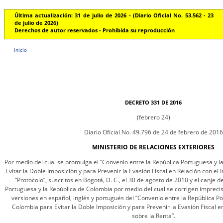
Última actualización: 31 de julio de 2026 - (Diario Oficial No. 53.562 - 23
de julio de 2026)
Derechos de autor reservados - Prohibida su reproducción
Inicio
DECRETO 331 DE 2016
(febrero 24)
Diario Oficial No. 49.796 de 24 de febrero de 2016
MINISTERIO DE RELACIONES EXTERIORES
Por medio del cual se promulga el “Convenio entre la República Portuguesa y l
Evitar la Doble Imposición y para Prevenir la Evasión Fiscal en Relación con el 
“Protocolo”, suscritos en Bogotá, D. C., el 30 de agosto de 2010 y el canje d
Portuguesa y la República de Colombia por medio del cual se corrigen imprecis
versiones en español, inglés y portugués del “Convenio entre la República Po
Colombia para Evitar la Doble Imposición y para Prevenir la Evasión Fiscal e
sobre la Renta”.