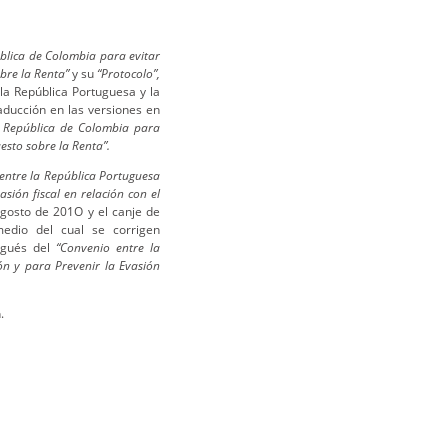
blica de Colombia para evitar
obre la Renta”
y su
“Protocolo”,
 la República Portuguesa y la
aducción en las versiones en
a República de Colombia para
esto sobre la Renta”.
entre la República Portuguesa
sión fiscal en relación con el
agosto de 201O y el canje de
edio del cual se corrigen
tugués del
“Convenio entre la
ón y para Prevenir la Evasión
.