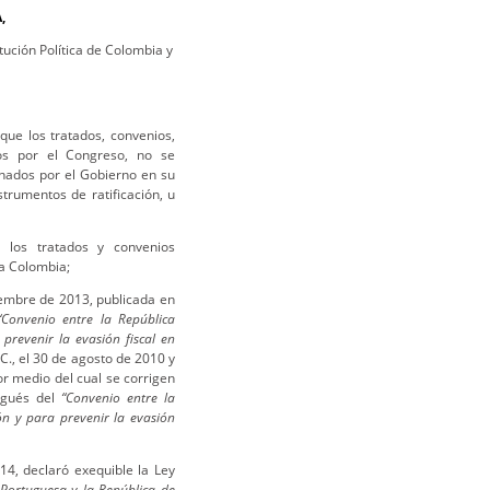
,
tución Política de Colombia y
que los tratados, convenios,
dos por el Congreso, no se
onados por el Gobierno en su
strumentos de ratificación, u
los tratados y convenios
 a Colombia;
iembre de 2013, publicada en
“Convenio entre la República
prevenir la evasión fiscal en
 C., el 30 de agosto de 2010 y
r medio del cual se corrigen
tugués del
“Convenio entre la
ón y para prevenir la evasión
4, declaró exequible la Ley
 Portuguesa y la República de