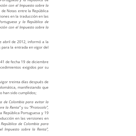
ación con el Impuesto sobre la
e de Notas entre la República
iones en la traducción en las
Portuguesa y la República de
ación con el Impuesto sobre la
abril de 2012, informó a la
 para la entrada en vigor del
41 de fecha 19 de diciembre
ocedimientos exigidos por su
vigor treinta días después de
diplomática, manifestando que
o han sido cumplidos;
ca de Colombia para evitar la
bre la Renta”
y su
“Protocolo”,
 la República Portuguesa y 19
aducción en las versiones en
a República de Colombia para
el Impuesto sobre la Renta”,