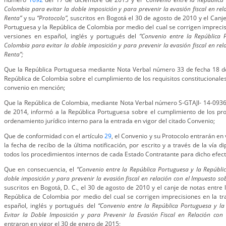
Colombia para evitar la doble imposición y para prevenir la evasión fiscal en rel
Renta”
y su
“Protocolo”,
suscritos en Bogotá el 30 de agosto de 2010 y el Canj
Portuguesa y la República de Colombia por medio del cual se corrigen imprecis
versiones en español, inglés y portugués del
“Convenio entre la República 
Colombia para evitar la doble imposición y para prevenir la evasión fiscal en rel
Renta”;
Que la República Portuguesa mediante Nota Verbal número 33 de fecha 18 de 
República de Colombia sobre el cumplimiento de los requisitos constitucionales
convenio en mención;
Que la República de Colombia, mediante Nota Verbal número S-GTAJI- 14-0936
de 2014, informó a la República Portuguesa sobre el cumplimiento de los pr
ordenamiento jurídico interno para la entrada en vigor del citado Convenio;
Que de conformidad con el artículo
29
, el Convenio y su Protocolo entrarán en 
la fecha de recibo de la última notificación, por escrito y a través de la vía 
todos los procedimientos internos de cada Estado Contratante para dicho efect
Que en consecuencia, el
“Convenio entre la República Portuguesa y la Repúbli
doble imposición y para prevenir la evasión fiscal en relación con el Impuesto so
suscritos en Bogotá, D. C., el 30 de agosto de 2010 y el canje de notas entre
República de Colombia por medio del cual se corrigen imprecisiones en la tr
español, inglés y portugués del
“Convenio entre la República Portuguesa y l
Evitar la Doble Imposición y para Prevenir la Evasión Fiscal en Relación con 
entraron en vigor el 30 de enero de 2015;