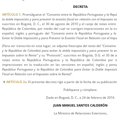
DECRETA:
ARTÍCULO 1.
Promúlguese el
“Convenio entre la República Portuguesa y la Repú
la doble imposición y para prevenir la evasión fiscal en relación con el Impuesto s
suscritos en Bogotá, D. C., el 30 de agosto de 2010 y el canje de notas entre
República de Colombia, por medio del cual se corrigen imprecisiones en la tr
español, inglés y portugués del
“Convenio entre la República Portuguesa y l
Evitar la Doble Imposición y para Prevenir la Evasión Fiscal en Relación con el Impu
(Para ser transcrito en este lugar, se adjunta fotocopia del texto del “
Convenio 
y la República de Colombia para evitar la doble imposición y para prevenir la eva
Impuesto sobre la Renta”
y su
“Protocolo”,
suscritos en Bogotá, D.G. el 30 de 
notas entre la República Portuguesa y la República de Colombia por m
imprecisiones en la traducción en las versiones en español, inglés y por
República Portuguesa y la República de Colombia para Evitar la Doble Imposici
Fiscal en Relación con el Impuesto sobre la Renta)”.
ARTÍCULO 2o.
El presente decreto rige a partir de la fecha de su publicación
Publíquese y cúmplase.
Dado en Bogotá, D. C., a 24 de febrero de 2016.
JUAN MANUEL SANTOS CALDERÓN
La Ministra de Relaciones Exteriores,