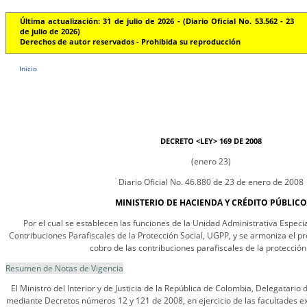
Última actualización: 31 de julio de 2026 - (Diario Oficial No. 53.562 - 23
de julio de 2026)
Derechos de autor reservados - Prohibida su reproducción
Inicio
DECRETO <LEY> 169 DE 2008
(enero 23)
Diario Oficial No. 46.880 de 23 de enero de 2008
MINISTERIO DE HACIENDA Y CRÉDITO PÚBLICO
Por el cual se establecen las funciones de la Unidad Administrativa Especi
Contribuciones Parafiscales de la Protección Social, UGPP, y se armoniza el pr
cobro de las contribuciones parafiscales de la protección 
Resumen de Notas de Vigencia
El Ministro del Interior y de Justicia de la República de Colombia, Delegatario
mediante Decretos números 12 y 121 de 2008, en ejercicio de las facultades ex