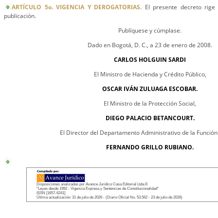
ARTÍCULO 5o. VIGENCIA Y DEROGATORIAS.
El presente decreto rige 
publicación.
Publíquese y cúmplase.
Dado en Bogotá, D. C., a 23 de enero de 2008.
CARLOS HOLGUIN SARDI
El Ministro de Hacienda y Crédito Público,
OSCAR IVÁN ZULUAGA ESCOBAR.
El Ministro de la Protección Social,
DIEGO PALACIO BETANCOURT.
El Director del Departamento Administrativo de la Función
FERNANDO GRILLO RUBIANO.
Disposiciones analizadas por Avance Jurídico Casa Editorial Ltda.©
"Leyes desde 1992 - Vigencia Expresa y Sentencias de Constitucionalidad"
ISSN [1657-6241]
Última actualización: 31 de julio de 2026 - (Diario Oficial No. 53.562 - 23 de julio de 2026)