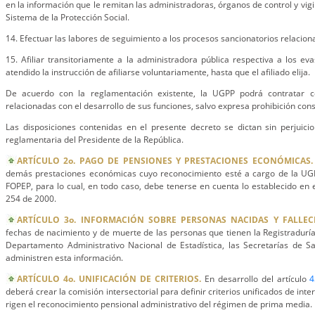
en la información que le remitan las administradoras, órganos de control y vig
Sistema de la Protección Social.
14. Efectuar las labores de seguimiento a los procesos sancionatorios relacio
15. Afiliar transitoriamente a la administradora pública respectiva a los 
atendido la instrucción de afiliarse voluntariamente, hasta que el afiliado elija.
De acuerdo con la reglamentación existente, la UGPP podrá contratar co
relacionadas con el desarrollo de sus funciones, salvo expresa prohibición const
Las disposiciones contenidas en el presente decreto se dictan sin perjuicio 
reglamentaria del Presidente de la República.
ARTÍCULO 2o. PAGO DE PENSIONES Y PRESTACIONES ECONÓMICAS.
demás prestaciones económicas cuyo reconocimiento esté a cargo de la UGP
FOPEP, para lo cual, en todo caso, debe tenerse en cuenta lo establecido en e
254 de 2000.
ARTÍCULO 3o. INFORMACIÓN SOBRE PERSONAS NACIDAS Y FALLECI
fechas de nacimiento y de muerte de las personas que tienen la Registraduría 
Departamento Administrativo Nacional de Estadística, las Secretarías de 
administren esta información.
ARTÍCULO 4o. UNIFICACIÓN DE CRITERIOS.
En desarrollo del artículo
4
deberá crear la comisión intersectorial para definir criterios unificados de in
rigen el reconocimiento pensional administrativo del régimen de prima media.