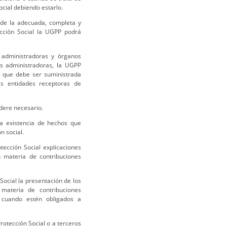
cial debiendo estarlo.
 de la adecuada, completa y
ección Social la UGPP podrá
, administradoras y órganos
las administradoras, la UGPP
el que debe ser suministrada
as entidades receptoras de
idere necesario.
la existencia de hechos que
n social.
otección Social explicaciones
n materia de contribuciones
 Social la presentación de los
materia de contribuciones
, cuando estén obligados a
Protección Social o a terceros