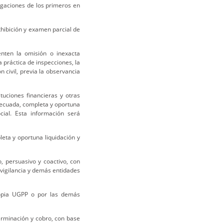
igaciones de los primeros en
xhibición y examen parcial de
enten la omisión o inexacta
a práctica de inspecciones, la
 civil, previa la observancia
ituciones financieras y otras
decuada, completa y oportuna
cial. Esta información será
leta y oportuna liquidación y
, persuasivo y coactivo, con
 vigilancia y demás entidades
propia UGPP o por las demás
erminación y cobro, con base