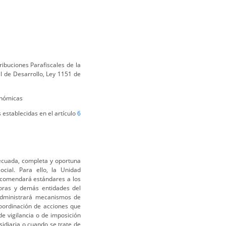
ibuciones Parafiscales de la
l de Desarrollo, Ley 1151 de
onómicas
 establecidas en el artículo
6
decuada, completa y oportuna
ocial. Para ello, la Unidad
recomendará estándares a los
oras y demás entidades del
 administrará mecanismos de
coordinación de acciones que
de vigilancia o de imposición
idiaria o cuando se trate de