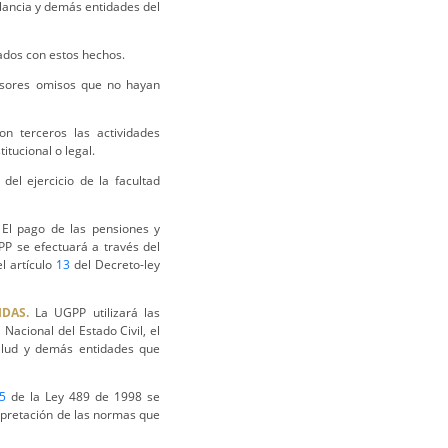
ilancia y demás entidades del
nados con estos hechos.
evasores omisos que no hayan
n terceros las actividades
itucional o legal.
del ejercicio de la facultad
El pago de las pensiones y
P se efectuará a través del
l artículo
13
del Decreto-ley
DAS.
La UGPP utilizará las
Nacional del Estado Civil, el
Salud y demás entidades que
5
de la Ley 489 de 1998 se
terpretación de las normas que