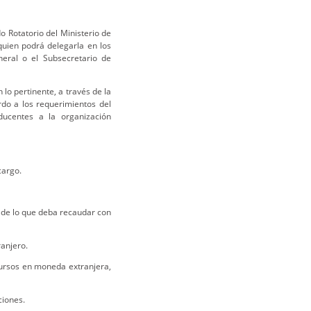
o Rotatorio del Ministerio de
quien podrá delegarla en los
neral o el Subsecretario de
 lo pertinente, a través de la
rdo a los requerimientos del
ducentes a la organización
cargo.
o de lo que deba recaudar con
ranjero.
cursos en moneda extranjera,
ciones.