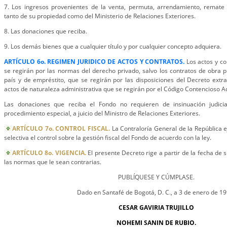
7. Los ingresos provenientes de la venta, permuta, arrendamiento, remate 
tanto de su propiedad como del Ministerio de Relaciones Exteriores.
8. Las donaciones que reciba.
9. Los demás bienes que a cualquier título y por cualquier concepto adquiera.
ARTÍCULO 6o. REGIMEN JURIDICO DE ACTOS Y CONTRATOS.
Los actos y co
se regirán por las normas del derecho privado, salvo los contratos de obra p
país y de empréstito, que se regirán por las disposiciones del Decreto extr
actos de naturaleza administrativa que se regirán por el Código Contencioso Ad
Las donaciones que reciba el Fondo no requieren de insinuación judici
procedimiento especial, a juicio del Ministro de Relaciones Exteriores.
ARTÍCULO 7o. CONTROL FISCAL.
La Contraloría General de la República e
selectiva el control sobre la gestión fiscal del Fondo de acuerdo con la ley.
ARTÍCULO 8o. VIGENCIA.
El presente Decreto rige a partir de la fecha de 
las normas que le sean contrarias.
PUBLÍQUESE Y CÚMPLASE.
Dado en Santafé de Bogotá, D. C., a 3 de enero de 19
CESAR GAVIRIA TRUJILLO
NOHEMI SANIN DE RUBIO.