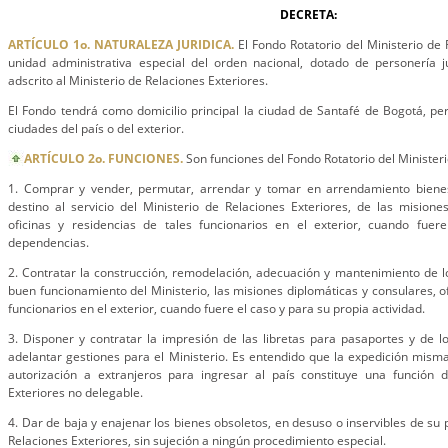
DECRETA:
ARTÍCULO 1o. NATURALEZA JURIDICA.
El Fondo Rotatorio del Ministerio de 
unidad administrativa especial del orden nacional, dotado de personería ju
adscrito al Ministerio de Relaciones Exteriores.
El Fondo tendrá como domicilio principal la ciudad de Santafé de Bogotá, pe
ciudades del país o del exterior.
ARTÍCULO 2o. FUNCIONES.
Son funciones del Fondo Rotatorio del Ministeri
1. Comprar y vender, permutar, arrendar y tomar en arrendamiento bien
destino al servicio del Ministerio de Relaciones Exteriores, de las misione
oficinas y residencias de tales funcionarios en el exterior, cuando fue
dependencias.
2. Contratar la construcción, remodelación, adecuación y mantenimiento de l
buen funcionamiento del Ministerio, las misiones diplomáticas y consulares, of
funcionarios en el exterior, cuando fuere el caso y para su propia actividad.
3. Disponer y contratar la impresión de las libretas para pasaportes y de l
adelantar gestiones para el Ministerio. Es entendido que la expedición mism
autorización a extranjeros para ingresar al país constituye una función d
Exteriores no delegable.
4. Dar de baja y enajenar los bienes obsoletos, en desuso o inservibles de su 
Relaciones Exteriores, sin sujeción a ningún procedimiento especial.