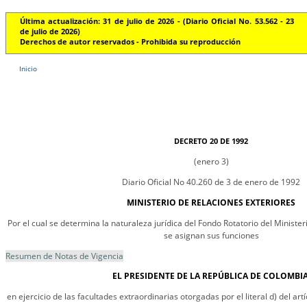
Última actualización: 31 de julio de 2026 - (Diario Oficial No. 53.562 - 23
de julio de 2026)
Derechos de autor reservados - Prohibida su reproducción
Inicio
DECRETO 20 DE 1992
(enero 3)
Diario Oficial No 40.260 de 3 de enero de 1992
MINISTERIO DE RELACIONES EXTERIORES
Por el cual se determina la naturaleza jurídica del Fondo Rotatorio del Minister
se asignan sus funciones
Resumen de Notas de Vigencia
EL PRESIDENTE DE LA REPÚBLICA DE COLOMBIA
en ejercicio de las facultades extraordinarias otorgadas por el literal d) del art