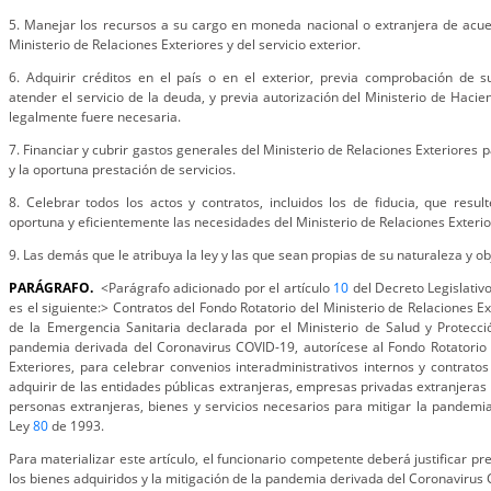
5. Manejar los recursos a su cargo en moneda nacional o extranjera de acue
Ministerio de Relaciones Exteriores y del servicio exterior.
6. Adquirir créditos en el país o en el exterior, previa comprobación de s
atender el servicio de la deuda, y previa autorización del Ministerio de Haci
legalmente fuere necesaria.
7. Financiar y cubrir gastos generales del Ministerio de Relaciones Exteriores 
y la oportuna prestación de servicios.
8. Celebrar todos los actos y contratos, incluidos los de fiducia, que resu
oportuna y eficientemente las necesidades del Ministerio de Relaciones Exteriore
9. Las demás que le atribuya la ley y las que sean propias de su naturaleza y ob
PARÁGRAFO.
<Parágrafo adicionado por el artículo
10
del Decreto Legislativ
es el siguiente:> Contratos del Fondo Rotatorio del Ministerio de Relaciones Ex
de la Emergencia Sanitaria declarada por el Ministerio de Salud y Protecci
pandemia derivada del Coronavirus COVID-19, autorícese al Fondo Rotatorio 
Exteriores, para celebrar convenios interadministrativos internos y contrat
adquirir de las entidades públicas extranjeras, empresas privadas extranjeras
personas extranjeras, bienes y servicios necesarios para mitigar la pandemia 
Ley
80
de 1993.
Para materializar este artículo, el funcionario competente deberá justificar p
los bienes adquiridos y la mitigación de la pandemia derivada del Coronavirus