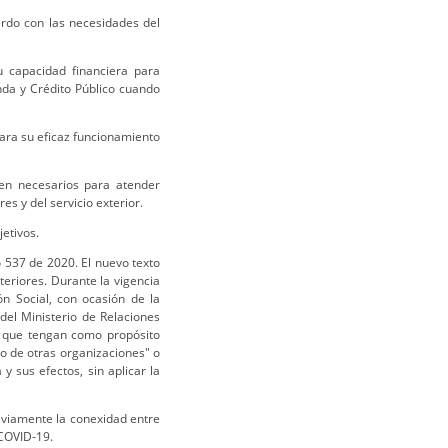
rdo con las necesidades del
u capacidad financiera para
enda y Crédito Público cuando
para su eficaz funcionamiento
lten necesarios para atender
s y del servicio exterior.
jetivos.
o 537 de 2020. El nuevo texto
teriores. Durante la vigencia
ón Social, con ocasión de la
del Ministerio de Relaciones
os que tengan como propósito
 o de otras organizaciones" o
y sus efectos, sin aplicar la
reviamente la conexidad entre
 COVID-19.