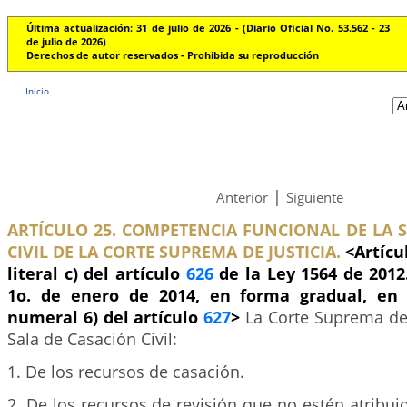
Última actualización: 31 de julio de 2026 - (Diario Oficial No. 53.562 - 23
de julio de 2026)
Derechos de autor reservados - Prohibida su reproducción
Inicio
|
Anterior
Siguiente
ARTÍCULO 25. COMPETENCIA FUNCIONAL DE LA 
CIVIL DE LA CORTE SUPREMA DE JUSTICIA.
<Artícu
literal c) del artículo
626
de la Ley 1564 de 2012.
1o. de enero de 2014, en forma gradual, en 
numeral 6) del artículo
627
>
La Corte Suprema de 
Sala de Casación Civil:
1. De los recursos de casación.
2. De los recursos de revisión que no estén atribuid