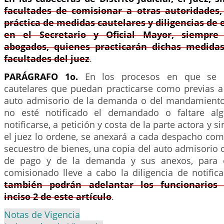
facultades de comisionar a otras autoridades,
práctica de medidas cautelares y diligencias de 
en el Secretario y Oficial Mayor, siempre
abogados, quienes practicarán dichas medida
facultades del juez
.
PARÁGRAFO 1o.
En los procesos en que se d
cautelares que puedan practicarse como previas a 
auto admisorio de la demanda o del mandamiento
no esté notificado el demandado o faltare al
notificarse, a petición y costa de la parte actora y 
el juez lo ordene, se anexará a cada despacho com
secuestro de bienes, una copia del auto admisorio
de pago y de la demanda y sus anexos, para e
comisionado lleve a cabo la diligencia de notifi
también podrán adelantar los funcionarios
inciso 2 de este artículo
.
Notas de Vigencia