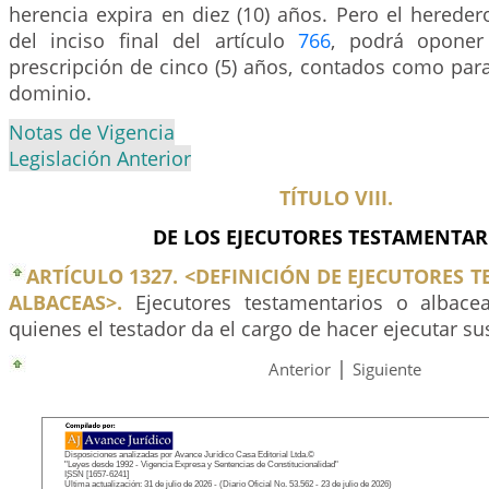
herencia expira en diez (10) años. Pero el hereder
del inciso final del artículo
766
, podrá oponer
prescripción de cinco (5) años, contados como para
dominio.
Notas de Vigencia
Legislación Anterior
TÍTULO VIII.
DE LOS EJECUTORES TESTAMENTAR
ARTÍCULO 1327. <DEFINICIÓN DE EJECUTORES 
ALBACEAS>.
Ejecutores testamentarios o albace
quienes el testador da el cargo de hacer ejecutar su
|
Anterior
Siguiente
Disposiciones analizadas por Avance Jurídico Casa Editorial Ltda.©
"Leyes desde 1992 - Vigencia Expresa y Sentencias de Constitucionalidad"
ISSN [1657-6241]
Última actualización: 31 de julio de 2026 - (Diario Oficial No. 53.562 - 23 de julio de 2026)