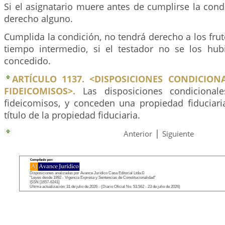
Si el asignatario muere antes de cumplirse la cond
derecho alguno.
Cumplida la condición, no tendrá derecho a los frut
tiempo intermedio, si el testador no se los hu
concedido.
ARTÍCULO 1137. <DISPOSICIONES CONDICION
FIDEICOMISOS>.
Las disposiciones condicional
fideicomisos, y conceden una propiedad fiduciaria
título de la propiedad fiduciaria.
|
Anterior
Siguiente
Disposiciones analizadas por Avance Jurídico Casa Editorial Ltda.©
"Leyes desde 1992 - Vigencia Expresa y Sentencias de Constitucionalidad"
ISSN [1657-6241]
Última actualización: 31 de julio de 2026 - (Diario Oficial No. 53.562 - 23 de julio de 2026)