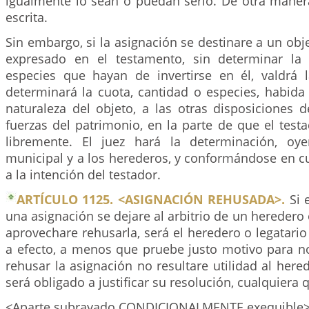
igualmente lo sean o puedan serlo. De otra maner
escrita.
Sin embargo, si la asignación se destinare a un obj
expresado en el testamento, sin determinar la 
especies que hayan de invertirse en él, valdrá 
determinará la cuota, cantidad o especies, habida
naturaleza del objeto, a las otras disposiciones d
fuerzas del patrimonio, en la parte de que el tes
libremente. El juez hará la determinación, oy
municipal y a los herederos, y conformándose en c
a la intención del testador.
ARTÍCULO 1125. <ASIGNACIÓN REHUSADA>.
Si 
una asignación se dejare al arbitrio de un heredero 
aprovechare rehusarla, será el heredero o legatario 
a efecto, a menos que pruebe justo motivo para no
rehusar la asignación no resultare utilidad al hered
será obligado a justificar su resolución, cualquiera 
<Aparte subrayado CONDICIONALMENTE exequible> 