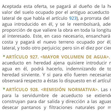
Aceptada esta oferta, se pagará al dueño de la he
valor del suelo ocupado por el antiguo acueducto 
lateral de que habla el artículo
923
), a prorrata d
agua introducido en él, y se le reembolsará, a
proporción de que valiere la obra en toda la longi
al interesado. Este, en caso necesario, ensanchar
costa y pagará el nuevo terreno ocupado por él
lateral, y todo otro perjuicio; pero sin el diez por ci
ARTÍCULO 927. <MAYOR VOLUMEN DE AGUA>.
acueducto en heredad ajena quisiere introducir
agua en él, podrá hacerlo, indemnizando de to
heredad sirviente. Y si para ello fueren necesari
observará respecto a éstas lo dispuesto en el artícu
ARTÍCULO 928. <REMISIÓN NORMATIVA>.
Las r
para la servidumbre de acueducto se extien
construyan para dar salida y dirección a las agua
desecar pantanos y filtraciones naturales por 