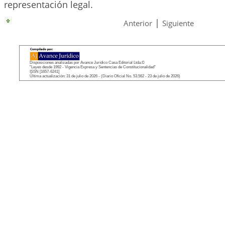
representación legal.
|
Anterior
Siguiente
Disposiciones analizadas por Avance Jurídico Casa Editorial Ltda.©
"Leyes desde 1992 - Vigencia Expresa y Sentencias de Constitucionalidad"
ISSN [1657-6241]
Última actualización: 31 de julio de 2026 - (Diario Oficial No. 53.562 - 23 de julio de 2026)