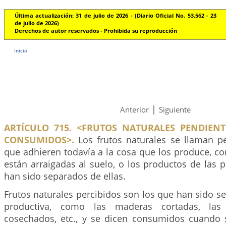
Última actualización: 31 de julio de 2026 - (Diario Oficial No. 53.562 - 23
de julio de 2026)
Derechos de autor reservados - Prohibida su reproducción
Inicio
|
Anterior
Siguiente
ARTÍCULO 715. <FRUTOS NATURALES PENDIENTE
CONSUMIDOS>.
Los frutos naturales se llaman p
que adhieren todavía a la cosa que los produce, c
están arraigadas al suelo, o los productos de las 
han sido separados de ellas.
Frutos naturales percibidos son los que han sido s
productiva, como las maderas cortadas, las
cosechados, etc., y se dicen consumidos cuando