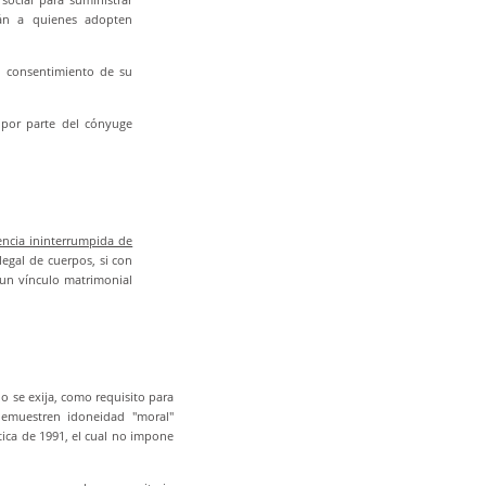
rán a quienes adopten
l consentimiento de su
 por parte del cónyuge
ncia ininterrumpida de
 legal de cuerpos, si con
 un vínculo matrimonial
o se exija, como requisito para
emuestren idoneidad "moral"
lítica de 1991, el cual no impone