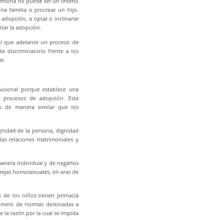
ersona no puede ser un criterio
na familia o procrear un hijo.
 adopción, a optar o inclinarse
tar la adopción.
l que adelante un proceso de
a discriminatorio frente a los
ar.
tucional porque establece una
r procesos de adopción. Esta
s de manera similar que los
ignidad de la persona, dignidad
las relaciones matrimoniales y
anera individual y de negarlos
arejas homosexuales, en aras de
s de los niños tienen primacía
número de normas destinadas a
e la razón por la cual se impida