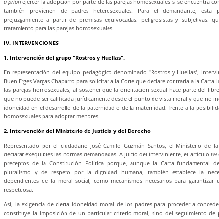
a priori
ejercer la adopción por parte de las parejas homosexuales si se encuentra c
también provienen de padres heterosexuales. Para el demandante, esta po
prejuzgamiento a partir de premisas equivocadas, peligrosistas y subjetivas, 
tratamiento para las parejas homosexuales.
IV. INTERVENCIONES
1. Intervención del grupo "Rostros y Huellas".
En representación del equipo pedagógico denominado "Rostros y Huellas", intervi
Buen Erges Vargas Chaparro para solicitar a la Corte que declare contraria a la Carta
las parejas homosexuales, al sostener que la orientación sexual hace parte del libre
que no puede ser calificada jurídicamente desde el punto de vista moral y que no ind
idoneidad en el desarrollo de la paternidad o de la maternidad, frente a la posibili
homosexuales para adoptar menores.
2. Intervención del Ministerio de Justicia y del Derecho
Representado por el ciudadano José Camilo Guzmán Santos, el Ministerio de la re
declarar exequibles las normas demandadas. A juicio del interviniente, el artículo 89 
preceptos de la Constitución Política porque, aunque la Carta fundamental d
pluralismo y de respeto por la dignidad humana, también establece la neces
dependientes de la moral social, como mecanismos necesarios para garantizar u
respetuosa.
Así, la exigencia de cierta idoneidad moral de los padres para proceder a conce
constituye la imposición de un particular criterio moral, sino del seguimiento de