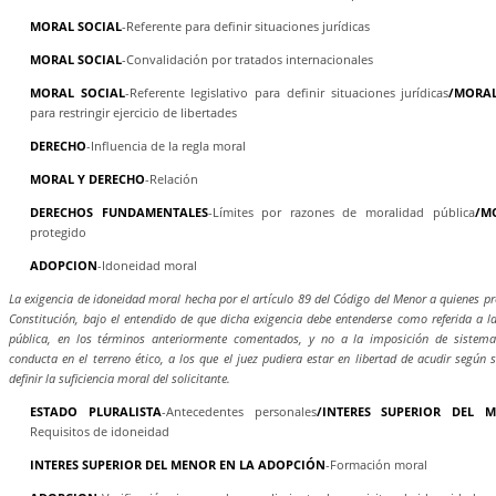
MORAL SOCIAL
-Referente para definir situaciones jurídicas
MORAL SOCIAL
-Convalidación por tratados internacionales
MORAL SOCIAL
-Referente legislativo para definir situaciones jurídicas
/MORAL
para restringir ejercicio de libertades
DERECHO
-Influencia de la regla moral
MORAL Y DERECHO
-Relación
DERECHOS FUNDAMENTALES
-Límites por razones de moralidad pública
/M
protegido
ADOPCION
-Idoneidad moral
La exigencia de idoneidad moral hecha por el artículo 89 del Código del Menor a quienes p
Constitución, bajo el entendido de que dicha exigencia debe entenderse como referida a l
pública, en los términos anteriormente comentados, y no a la imposición de sistema
conducta en el terreno ético, a los que el juez pudiera estar en libertad de acudir según 
definir la suficiencia moral del solicitante.
ESTADO PLURALISTA
-Antecedentes personales
/INTERES SUPERIOR DEL 
Requisitos de idoneidad
INTERES SUPERIOR DEL MENOR EN LA ADOPCIÓN
-Formación moral