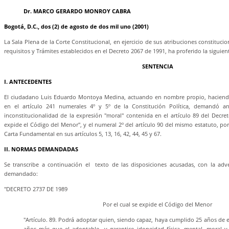
Dr. MARCO GERARDO MONROY CABRA
Bogotá, D.C., dos (2) de agosto de dos mil uno (2001)
La Sala Plena de la Corte Constitucional, en ejercicio de sus atribuciones constituci
requisitos y Trámites establecidos en el Decreto 2067 de 1991, ha proferido la siguien
SENTENCIA
I. ANTECEDENTES
El ciudadano Luis Eduardo Montoya Medina, actuando en nombre propio, haciend
en el artículo 241 numerales 4º y 5º de la Constitución Política, demandó ant
inconstitucionalidad de la expresión "moral" contenida en el artículo 89 del Decre
expide el Código del Menor", y el numeral 2º del artículo 90 del mismo estatuto, por 
Carta Fundamental en sus artículos 5, 13, 16, 42, 44, 45 y 67.
II. NORMAS DEMANDADAS
Se transcribe a continuación el texto de las disposiciones acusadas, con la adv
demandado:
"DECRETO 2737 DE 1989
Por el cual se expide el Código del Menor
"Artículo. 89. Podrá adoptar quien, siendo capaz, haya cumplido 25 años de 
años más que el adoptable y garantice idoneidad física, mental,
moral
y 