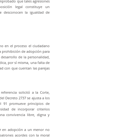
omprobado que tales agresiones
sición legal constituye un
que desconocen la igualdad de
no en el proceso el ciudadano
 la prohibición de adopción para
 desarrollo de la personalidad,
ica, por sí misma, una falta de
dad con que cuentan las parejas
ferencia solicitó a la Corte,
del Decreto 2737 se ajusta a los
el 91 promueve principios de
idad de incorporar criterios
na convivencia libre, digna y
der en adopción a un menor no
 patrones acordes con la moral