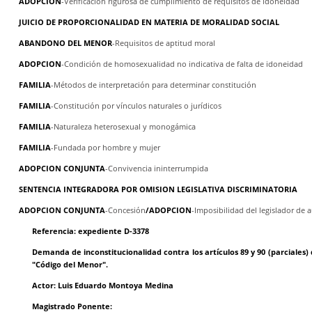
ADOPCION
-Verificación rigurosa de cumplimiento de requisitos de idoneidad
JUICIO DE PROPORCIONALIDAD EN MATERIA DE MORALIDAD SOCIAL
ABANDONO DEL MENOR
-Requisitos de aptitud moral
ADOPCION
-Condición de homosexualidad no indicativa de falta de idoneidad
FAMILIA
-Métodos de interpretación para determinar constitución
FAMILIA
-Constitución por vínculos naturales o jurídicos
FAMILIA
-Naturaleza heterosexual y monogámica
FAMILIA
-Fundada por hombre y mujer
ADOPCION CONJUNTA
-Convivencia ininterrumpida
SENTENCIA INTEGRADORA POR OMISION LEGISLATIVA DISCRIMINATORIA
ADOPCION CONJUNTA
-Concesión
/ADOPCION
-Imposibilidad del legislador de 
Referencia: expediente D-3378
Demanda de inconstitucionalidad contra los artículos 89 y 90 (parciales)
"Código del Menor".
Actor: Luis Eduardo Montoya Medina
Magistrado Ponente: