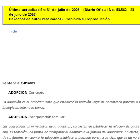
Última actualización: 31 de julio de 2026 - (Diario Oficial No. 53.562 - 23
de julio de 2026)
Derechos de autor reservados - Prohibida su reproducción
Inicio
Sentencia C-814/01
ADOPCION
-Concepto
La adopción es el procedimiento que establece la relación legal de parentesco paterno o 
biológicamente no lo tienen.
ADOPCION
-Incorporación familiar
Las consecuencias inmediatas de la adopción, consisten en establecer la relación de padre
ello, es también una forma de incorporar al adoptivo a la familia del adoptante. En efecto
de tal familia, en cuanto la adopción establece el llamado parentesco civil, que se da no 