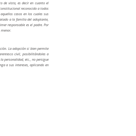
 de vista, es decir en cuanto el
 constitucional reconocido a todos
n aquellos casos en los cuales sus
ptado a la familia del adoptante,
imer responsable es el padre. Por
l menor.
cción. La adopción si bien permite
entesco civil, posibilitándoles a
 la personalidad, etc., no persigue
nga a sus intereses, aplicando en