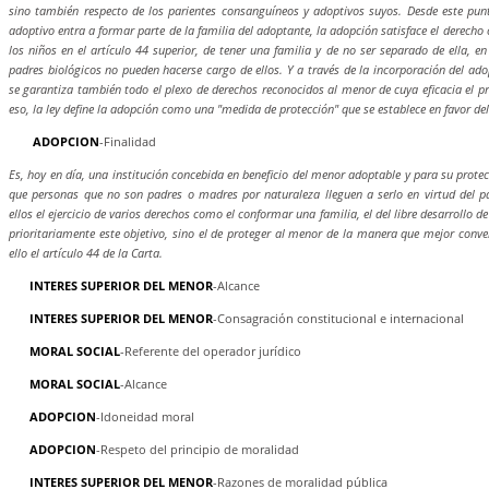
sino también respecto de los parientes consanguíneos y adoptivos suyos. Desde este punto
adoptivo entra a formar parte de la familia del adoptante, la adopción satisface el derecho
los niños en el artículo 44 superior, de tener una familia y de no ser separado de ella, e
padres biológicos no pueden hacerse cargo de ellos. Y a través de la incorporación del ado
se garantiza también todo el plexo de derechos reconocidos al menor de cuya eficacia el pr
eso, la ley define la adopción como una "medida de protección" que se establece en favor de
ADOPCION
-Finalidad
Es, hoy en día, una institución concebida en beneficio del menor adoptable y para su prote
que personas que no son padres o madres por naturaleza lleguen a serlo en virtud del par
ellos el ejercicio de varios derechos como el conformar una familia, el del libre desarrollo de
prioritariamente este objetivo, sino el de proteger al menor de la manera que mejor conve
ello el artículo 44 de la Carta.
INTERES SUPERIOR DEL MENOR
-Alcance
INTERES SUPERIOR DEL MENOR
-Consagración constitucional e internacional
MORAL SOCIAL
-Referente del operador jurídico
MORAL SOCIAL
-Alcance
ADOPCION
-Idoneidad moral
ADOPCION
-Respeto del principio de moralidad
INTERES SUPERIOR DEL MENOR
-Razones de moralidad pública