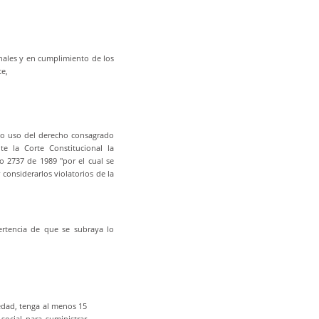
onales y en cumplimiento de los
te,
o uso del derecho consagrado
e la Corte Constitucional la
to 2737 de 1989 "por el cual se
considerarlos violatorios de la
ertencia de que se subraya lo
edad, tenga al menos 15
social para suministrar