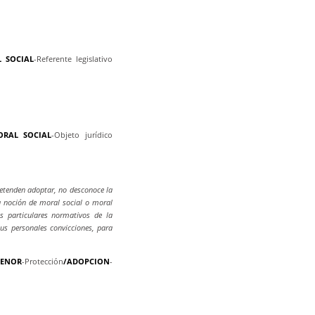
 SOCIAL
-Referente legislativo
ORAL SOCIAL
-Objeto jurídico
retenden adoptar, no desconoce la
a noción de moral social o moral
s particulares normativos de la
sus personales convicciones, para
MENOR
-Protección
/ADOPCION
-