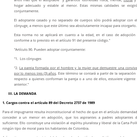
hogar adecuado y estable al menor. Estas mismas calidades se exigi
conjuntamente.
El adoptante casado y no separado de cuerpos sólo podrá adoptar con e
cónyuge, a menos que este último sea absolutamente incapaz para otorgarlo.
Esta norma no se aplicará en cuanto a la edad, en el caso de adopción
conforme a lo previsto en el artículo 91 del presente código."
"Artículo.90. Pueden adoptar conjuntamente:
"1. Los cónyuges
"2.
La pareja formada por el hombre y la mujer que demuestre una convive
por lo menos tres (3) años
. Este término se contará a partir de la separación
respecto a quienes conforman la pareja o a uno de ellos, estuviere vigente
anterior."
III. LA DEMANDA
1. Cargos contra el artículo 89 del Decreto 2737 de 1989
Para el impugnante resulta inconstitucional el hecho de que en el artículo demandad
conceder a un menor en adopción, que los aspirantes a padres adoptantes d
suficiente. Ello constituye una violación al espíritu pluralista y liberal de la Carta Po
ningún tipo de moral para los habitantes de Colombia.