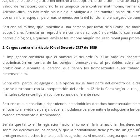
Así, sostiene que en ejercicio del derecho a la adopción, la condición moral de una p
válido de restricción, como no lo es tampoco para contraer matrimonio, formar u
Además -dice-, no hay razón plausible que obligue a quien tramita una solicitud de
por una moral especial, pero mucho menos por la del funcionario encargado de trami
Sostiene así mismo, que impedirle a una persona por razón de su conducta mora
adopción, es formular un reproche en contra de su opción de vida, lo cual result
padres biológicos, a quienes jamás se les impone ningún requisito moral para procre
2. Cargos contra el artículo 90 del Decreto 2737 de 1989
El impugnante considera que el numeral 2º del artículo 90 acusado es inconsti
discriminación en contra de las parejas homosexuales, al prohibirles adelanta
prohibición quebranta el derecho que tienen los homosexuales a ser tratado
heterosexuales.
Sobre este particular, agrega que la opción sexual hace parte del espectro de la d
que se desconoce con la interpretación del artículo 42 de la Carta según la cual, 
maritales sólo se configuran con personas de diferente sexo.
Sostiene que la posición jurisprudencial de admitir los derechos homosexuales de m
en cuanto a la vida de pareja, debería modularse para permitirle la adopción a las p
evitar el tratamiento discriminatorio.
Señala que tanto en la legislación nacional como en la internacional, los derecho
sobre los derechos de los demás, y que la normatividad tiene previsto un gran 
proteger esos derechos frente a posibles agresiones. Al respecto, asegura que no se v