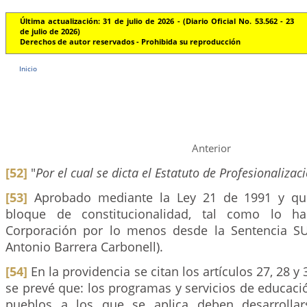
Última actualización: 31 de julio de 2026 - (Diario Oficial No. 53.562 - 23
de julio de 2026)
Derechos de autor reservados - Prohibida su reproducción
Inicio
Anterior
[52]
"
Por el cual se dicta el Estatuto de Profesionaliza
[53]
Aprobado mediante la Ley 21 de 1991 y qu
bloque de constitucionalidad, tal como lo ha
Corporación por lo menos desde la Sentencia S
Antonio Barrera Carbonell).
[54]
En la providencia se citan los artículos 27, 28 y 3
se prevé que: los programas y servicios de educaci
pueblos a los que se aplica deben desarrollar