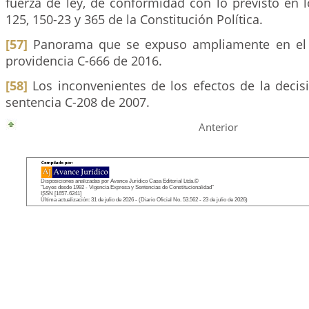
fuerza de ley, de conformidad con lo previsto en lo
125, 150-23 y 365 de la Constitución Política.
[57]
Panorama que se expuso ampliamente en el 
providencia C-666 de 2016.
[58]
Los inconvenientes de los efectos de la decis
sentencia C-208 de 2007.
Anterior
Disposiciones analizadas por Avance Jurídico Casa Editorial Ltda.©
"Leyes desde 1992 - Vigencia Expresa y Sentencias de Constitucionalidad"
ISSN [1657-6241]
Última actualización: 31 de julio de 2026 - (Diario Oficial No. 53.562 - 23 de julio de 2026)