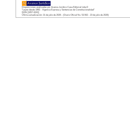
Disposiciones analizadas por Avance Jurídico Casa Editorial Ltda.©
"Leyes desde 1992 - Vigencia Expresa y Sentencias de Constitucionalidad"
ISSN [1657-6241]
Última actualización: 31 de julio de 2026 - (Diario Oficial No. 53.562 - 23 de julio de 2026)