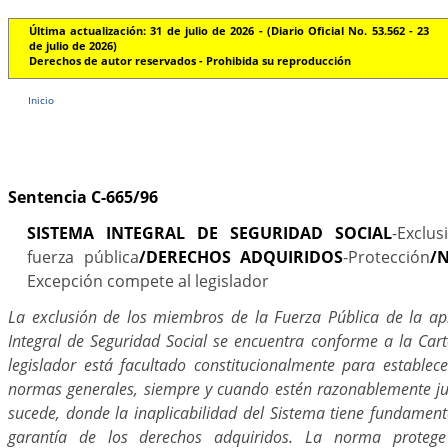
Última actualización: 31 de julio de 2026 - (Diario Oficial No. 53.562 - 23
de julio de 2026)
Derechos de autor reservados - Prohibida su reproducción
Inicio
Sentencia C-665/96
SISTEMA INTEGRAL DE SEGURIDAD SOCIAL
-Exclu
fuerza pública
/DERECHOS ADQUIRIDOS
-Protección
/
Excepción compete al legislador
La exclusión de los miembros de la Fuerza Pública de la apl
Integral de Seguridad Social se encuentra conforme a la Carta
legislador está facultado constitucionalmente para establec
normas generales, siempre y cuando estén razonablemente jus
sucede, donde la inaplicabilidad del Sistema tiene fundament
garantía de los derechos adquiridos. La norma protege