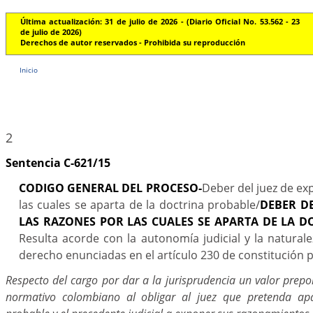
Última actualización: 31 de julio de 2026 - (Diario Oficial No. 53.562 - 23
de julio de 2026)
Derechos de autor reservados - Prohibida su reproducción
Inicio
2
Sentencia C-621/15
CODIGO GENERAL DEL PROCESO-
Deber del juez de ex
las cuales se aparta de la doctrina probable/
DEBER DE
LAS RAZONES POR LAS CUALES SE APARTA DE LA D
Resulta acorde con la autonomía judicial y la naturale
derecho enunciadas en el artículo 230 de constitución p
Respecto del cargo por dar a la jurisprudencia un valor prep
normativo colombiano al obligar al juez que pretenda apa