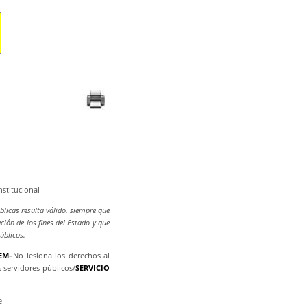
nstitucional
blicas resulta válido, siempre que
ción de los fines del Estado y que
úblicos.
EM–
No lesiona los derechos al
 servidores públicos/
SERVICIO
e