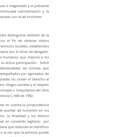
juez o magistrado y el judicante
continuada subordinación y la
istrado con el ad honórem.
debe distinguirse también de la
con el fin de obtener ciertos
servicios sociales, establecidos
optar por el título de abogado.
rsos humanos que impone a los
 su activa participación. Sobre
n demandadas las normas que
desempañados por egresados de
gnadas no violan el derecho al
s riesgos sociales y el respeto
onada o inequitativa del libre
ntencia C-606 de 1992.
rse en cuenta la jurisprudencia
de auxiliar ad honórem en los
to, la finalidad y los efectos
ran en cometido legítimo: por
ntaria que redunde en beneficio
o a la vez que la persona puede