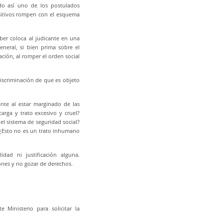
ndo así uno de los postulados
ositivos rompen con el esquema
eber coloca al judicante en una
eneral, si bien prima sobre el
ación, al romper el orden social
discriminación de que es objeto
ante al estar marginado de las
arga y trato excesivo y cruel?
el sistema de seguridad social?
¿Esto no es un trato inhumano
idad ni justificación alguna.
ones y no gozar de derechos.
 Ministerio para solicitar la