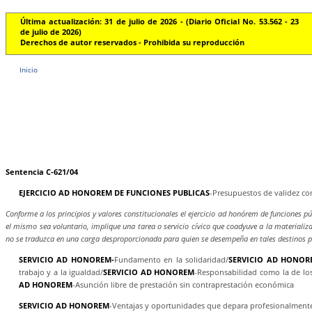
Última actualización: 31 de julio de 2026 - (Diario Oficial No. 53.562 - 23
de julio de 2026)
Derechos de autor reservados - Prohibida su reproducción
Inicio
Sentencia C-621/04
EJERCICIO AD HONOREM DE FUNCIONES PUBLICAS
-Presupuestos de validez co
Conforme a los principios y valores constitucionales el ejercicio ad honórem de funciones pú
el mismo sea voluntario, implique una tarea o servicio cívico que coadyuve a la materializa
no se traduzca en una carga desproporcionada para quien se desempeña en tales destinos p
SERVICIO AD HONOREM-
Fundamento en la solidaridad/
SERVICIO AD HONOR
trabajo y a la igualdad/
SERVICIO AD HONOREM
-Responsabilidad como la de los
AD HONOREM
-Asunción libre de prestación sin contraprestación económica
SERVICIO AD HONOREM
-Ventajas y oportunidades que depara profesionalment