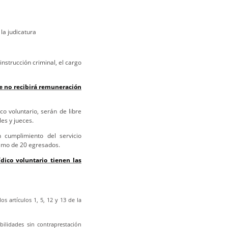
la judicatura
instrucción criminal, el cargo
e no recibirá remuneración
co voluntario, serán de libre
es y jueces.
 cumplimiento del servicio
ximo de 20 egresados.
ídico voluntario tienen las
 artículos 1, 5, 12 y 13 de la
lidades sin contraprestación