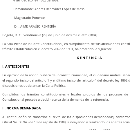
4 del decreto ley 1862 de 1989.
Demandante: Andrés Benavides López de Mesa.
Magistrado Ponente:
Dr. JAIME ARAÚJO RENTERÍA
Bogotá, D. C., veintinueve (29) de junio de dos mil cuatro (2004)
La Sala Plena de la Corte Constitucional, en cumplimiento de sus atribuciones constit
trámite establecidos en el decreto 2067 de 1991, ha proferido la siguiente
S E N T E N C I A
I. ANTECEDENTES
En ejercicio de la acción pública de inconstitucionalidad, el ciudadano Andrés B
el segundo inciso del artículo 1 y el último inciso del artículo 4 del decreto ley 1862 
disposiciones quebrantan la Carta Política.
Cumplidos los trámites constitucionales y legales propios de los procesos de i
Constitucional procede a decidir acerca de la demanda de la referencia.
II. NORMA DEMANDADA
A continuación se transcribe el texto de las disposiciones demandadas, conforme
Oficial No. 38.945 de 18 de agosto de 1989, subrayando y resaltando los apartes acus