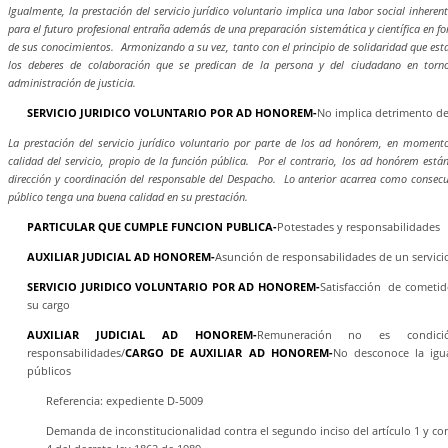
Igualmente, la prestación del servicio jurídico voluntario implica una labor social inhere
para el futuro profesional entraña además de una preparación sistemática y científica en f
de sus conocimientos. Armonizando a su vez, tanto con el principio de solidaridad que esta
los deberes de colaboración que se predican de la persona y del ciudadano en torn
administración de justicia.
SERVICIO JURIDICO VOLUNTARIO POR AD HONOREM-
No implica detrimento de 
La prestación del servicio jurídico voluntario por parte de los ad honórem, en moment
calidad del servicio, propio de la función pública. Por el contrario, los ad honórem est
dirección y coordinación del responsable del Despacho. Lo anterior acarrea como consecue
público tenga una buena calidad en su prestación.
PARTICULAR QUE CUMPLE FUNCION PUBLICA-
Potestades y responsabilidades
AUXILIAR JUDICIAL AD HONOREM-
Asunción de responsabilidades de un servici
SERVICIO JURIDICO VOLUNTARIO POR AD HONOREM-
Satisfacción
de cometid
su cargo
AUXILIAR JUDICIAL AD HONOREM-
Remuneración no es condició
responsabilidades/
CARGO DE AUXILIAR AD HONOREM-
No desconoce la igu
públicos
Referencia: expediente D-5009
Demanda de inconstitucionalidad contra el segundo inciso del artículo 1 y cont