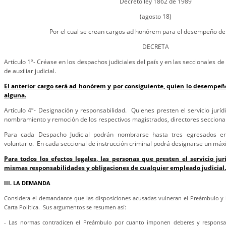
Decreto ley 1862 de 1989
(agosto 18)
Por el cual se crean cargos ad honórem para el desempeño de 
DECRETA
Artículo 1º- Créase en los despachos judiciales del país y en las seccionales de 
de auxiliar judicial.
El anterior cargo será ad honórem y por consiguiente, quien lo desempeñ
alguna.
Artículo 4º- Designación y responsabilidad. Quienes presten el servicio jurídi
nombramiento y remoción de los respectivos magistrados, directores seccional
Para cada Despacho Judicial podrán nombrarse hasta tres egresados en
voluntario. En cada seccional de instrucción criminal podrá designarse un má
Para todos los efectos legales, las personas que presten el servicio jur
mismas responsabilidades y obligaciones de cualquier empleado judicial.
III. LA DEMANDA
Considera el demandante que las disposiciones acusadas vulneran el Preámbulo y los
Carta Política. Sus argumentos se resumen así:
- Las normas contradicen el Preámbulo por cuanto imponen deberes y responsabi