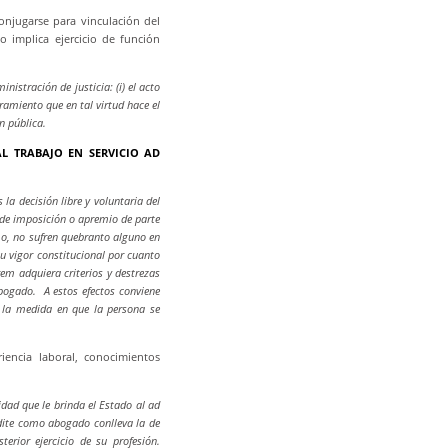
njugarse para vinculación del
 implica ejercicio de función
stración de justicia: (i) el acto
bramiento que en tal virtud hace el
n pública.
L TRABAJO EN SERVICIO AD
la decisión libre y voluntaria del
 de imposición o apremio de parte
smo, no sufren quebranto alguno en
u vigor constitucional por cuanto
rem adquiera criterios y destrezas
bogado. A estos efectos conviene
n la medida en que la persona se
iencia laboral, conocimientos
dad que le brinda el Estado al ad
edite como abogado conlleva la de
erior ejercicio de su profesión.