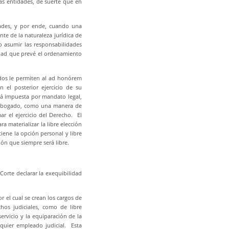
s entidades, de suerte que en
dades, y por ende, cuando una
te de la naturaleza jurídica de
o asumir las responsabilidades
idad que prevé el ordenamiento
nados le permiten al ad honórem
n el posterior ejercicio de su
tá impuesta por mandato legal,
e abogado, como una manera de
ar el ejercicio del Derecho. El
a materializar la libre elección
iene la opción personal y libre
ión que siempre será libre.
Corte declarar la exequibilidad
r el cual se crean los cargos de
hos judiciales, como de libre
rvicio y la equiparación de la
lquier empleado judicial. Esta