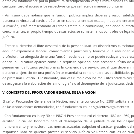
optar voluntariamente por la judicatura desempeñando cargos remunerados en otra
cualquier caso el acceso a los respectivos cargos se hace de manera voluntaria.
- Asimismo debe notarse que la función pública implica deberes y responsabili
persona se vincula al servicio público en cualquier entidad estatal, independientemen
la relación, está representando al Estado frente a la comunidad, debiendo al efect
concomitantes, al propio tiempo que sus actos se someten a los controles de legal
jurídico.
- Frente al derecho al libre desarrollo de la personalidad los dispositivos cuestio
adquirir experiencia laboral, conocimientos prácticos y teóricos que redundan e
profesión. La abogacía tiene una función social que no se puede soslayar y que es
donde la judicatura aparece como un requisito opcional para acceder al título d
generar en los futuros profesionales la conciencia de servicio social que debe anim
derecho al ejercicio de una profesión se materializa como una de las posibilidades par
de profesión u oficio. El estudiante, una vez cumpla con los requisitos académicos, t
de acogerse a la elaboración de la monografía o al desempeño de la judicatura, decis
V. CONCEPTO DEL PROCURADOR GENERAL DE LA NACION
El señor Procurador General de la Nación, mediante concepto No. 3508, solicita a la 
de las disposiciones demandadas, con fundamento en los siguientes argumentos:
- Con fundamento en la ley 30 de 1987 el Presidente dictó el decreto 1862 de 1989, po
auxiliar judicial ad honórem para el desempeño de la judicatura en los despac
nombramiento y remoción. Las normas acusadas estipulan el carácter gratuito del se
responsabilidad de quienes presten el servicio jurídico voluntario con las de cua