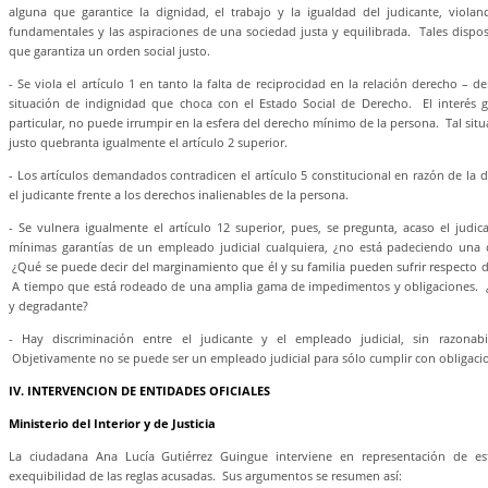
alguna que garantice la dignidad, el trabajo y la igualdad del judicante, viola
fundamentales y las aspiraciones de una sociedad justa y equilibrada. Tales disp
que garantiza un orden social justo.
- Se viola el artículo 1 en tanto la falta de reciprocidad en la relación derecho – d
situación de indignidad que choca con el Estado Social de Derecho. El interés g
particular, no puede irrumpir en la esfera del derecho mínimo de la persona. Tal situ
justo quebranta igualmente el artículo 2 superior.
- Los artículos demandados contradicen el artículo 5 constitucional en razón de la 
el judicante frente a los derechos inalienables de la persona.
- Se vulnera igualmente el artículo 12 superior, pues, se pregunta, acaso el judic
mínimas garantías de un empleado judicial cualquiera, ¿no está padeciendo una c
¿Qué se puede decir del marginamiento que él y su familia pueden sufrir respecto d
A tiempo que está rodeado de una amplia gama de impedimentos y obligaciones. 
y degradante?
- Hay discriminación entre el judicante y el empleado judicial, sin razonabil
Objetivamente no se puede ser un empleado judicial para sólo cumplir con obligaci
IV. INTERVENCION DE ENTIDADES OFICIALES
Ministerio del Interior y de Justicia
La ciudadana Ana Lucía Gutiérrez Guingue interviene en representación de este
exequibilidad de las reglas acusadas. Sus argumentos se resumen así: