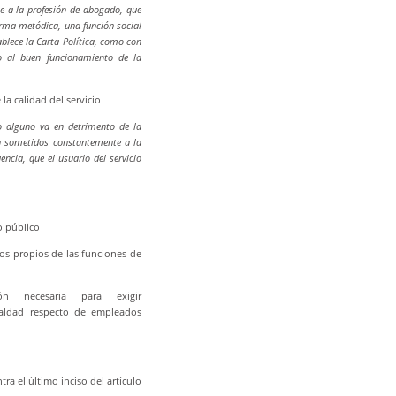
nte a la profesión de abogado, que
orma metódica, una función social
blece la Carta Política, como con
o al buen funcionamiento de la
la calidad del servicio
o alguno va en detrimento de la
án sometidos constantemente a la
ncia, que el usuario del servicio
o público
os propios de las funciones de
n necesaria para exigir
aldad respecto de empleados
ra el último inciso del artículo