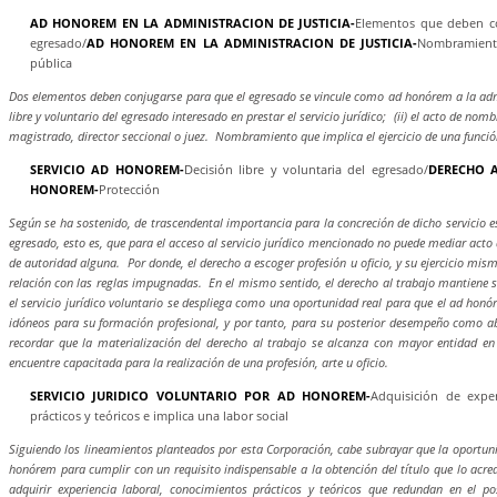
AD HONOREM EN LA ADMINISTRACION DE JUSTICIA-
Elementos que deben co
egresado/
AD HONOREM EN LA ADMINISTRACION DE JUSTICIA-
Nombramiento
pública
Dos elementos deben conjugarse para que el egresado se vincule como ad honórem a la admini
libre y voluntario del egresado interesado en prestar el servicio jurídico; (ii) el acto de nom
magistrado, director seccional o juez. Nombramiento que implica el ejercicio de una funció
SERVICIO AD HONOREM-
Decisión libre y voluntaria del egresado/
DERECHO A
HONOREM-
Protección
Según se ha sostenido, de trascendental importancia para la concreción de dicho servicio es 
egresado, esto es, que para el acceso al servicio jurídico mencionado no puede mediar acto
de autoridad alguna. Por donde, el derecho a escoger profesión u oficio, y su ejercicio mi
relación con las reglas impugnadas. En el mismo sentido, el derecho al trabajo mantiene s
el servicio jurídico voluntario se despliega como una oportunidad real para que el ad honó
idóneos para su formación profesional, y por tanto, para su posterior desempeño como a
recordar que la materialización del derecho al trabajo se alcanza con mayor entidad e
encuentre capacitada para la realización de una profesión, arte u oficio.
SERVICIO JURIDICO VOLUNTARIO POR AD HONOREM-
Adquisición de exper
prácticos y teóricos e implica una labor social
Siguiendo los lineamientos planteados por esta Corporación, cabe subrayar que la oportuni
honórem para cumplir con un requisito indispensable a la obtención del título que lo acr
adquirir experiencia laboral, conocimientos prácticos y teóricos que redundan en el post