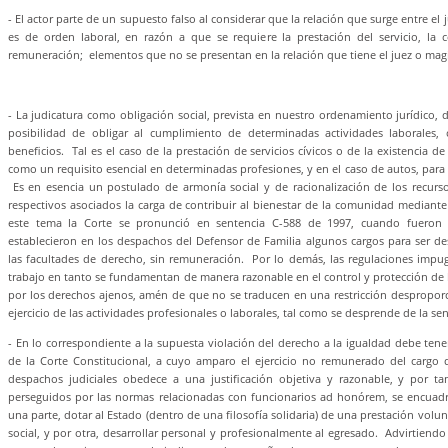
- El actor parte de un supuesto falso al considerar que la relación que surge entre el 
es de orden laboral, en razón a que se requiere la prestación del servicio, la 
remuneración; elementos que no se presentan en la relación que tiene el juez o mag
- La judicatura como obligación social, prevista en nuestro ordenamiento jurídico, 
posibilidad de obligar al cumplimiento de determinadas actividades laborales, 
beneficios. Tal es el caso de la prestación de servicios cívicos o de la existencia de 
como un requisito esencial en determinadas profesiones, y en el caso de autos, para 
Es en esencia un postulado de armonía social y de racionalización de los recu
respectivos asociados la carga de contribuir al bienestar de la comunidad mediante
este tema la Corte se pronunció en sentencia C-588 de 1997, cuando fuero
establecieron en los despachos del Defensor de Familia algunos cargos para ser 
las facultades de derecho, sin remuneración. Por lo demás, las regulaciones impu
trabajo en tanto se fundamentan de manera razonable en el control y protección de lo
por los derechos ajenos, amén de que no se traducen en una restricción desproporci
ejercicio de las actividades profesionales o laborales, tal como se desprende de la se
- En lo correspondiente a la supuesta violación del derecho a la igualdad debe tene
de la Corte Constitucional, a cuyo amparo el ejercicio no remunerado del cargo 
despachos judiciales obedece a una justificación objetiva y razonable, y por tan
perseguidos por las normas relacionadas con funcionarios ad honórem, se encuad
una parte, dotar al Estado (dentro de una filosofía solidaria) de una prestación volu
social, y por otra, desarrollar personal y profesionalmente al egresado. Advirtiend