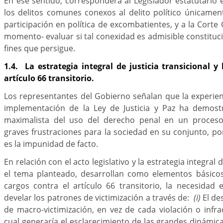
En ese sentido, corresponderá al Legislador estatutario 
los delitos comunes conexos al delito político únicamen
participación en política de excombatientes, y a la Corte
momento- evaluar si tal conexidad es admisible constitu
fines que persigue.
1.4. La estrategia integral de justicia transicional y
artículo 66 transitorio.
Los representantes del Gobierno señalan que la experie
implementación de la Ley de Justicia y Paz ha demost
maximalista del uso del derecho penal en un proceso 
graves frustraciones para la sociedad en su conjunto, p
es la impunidad de facto.
En relación con el acto legislativo y la estrategia integral d
el tema planteado, desarrollan como elementos básicos 
cargos contra el artículo 66 transitorio, la necesidad
develar los patrones de victimización a través de:
(i)
El de
de macro-victimización, en vez de cada violación o infra
cual generaría el esclarecimiento de las grandes dinámica