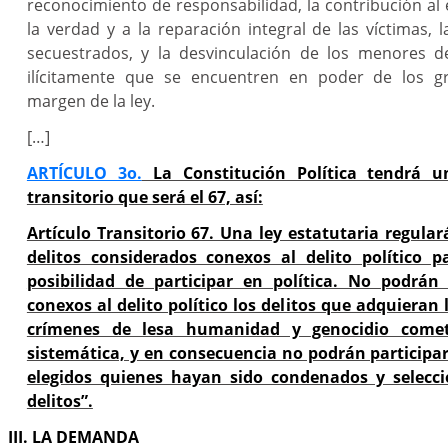
reconocimiento de responsabilidad, la contribución al
la verdad y a la reparación integral de las víctimas, l
secuestrados, y la desvinculación de los menores d
ilícitamente que se encuentren en poder de los 
margen de la ley.
[…]
ARTÍCULO 3o.
La Constitución Política tendrá u
transitorio que será el 67, así:
Artículo Transitorio 67. Una ley estatutaria regular
delitos considerados conexos al delito político p
posibilidad de participar en política. No podrán
conexos al delito político los delitos que adquieran
crímenes de lesa humanidad y genocidio come
sistemática, y en consecuencia no podrán participar 
elegidos quienes hayan sido condenados y selecc
delitos”.
III. LA DEMANDA