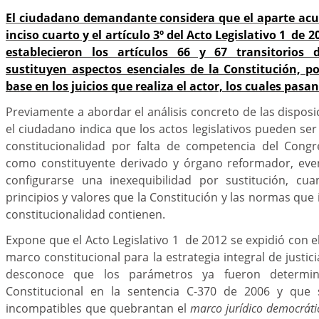
El ciudadano demandante considera que el aparte acus
inciso cuarto y el artículo 3º del Acto Legislativo 1 de 2
establecieron los artículos 66 y 67 transitorios 
sustituyen aspectos esenciales de la Constitución, p
base en los juicios que realiza el actor, los cuales pasa
Previamente a abordar el análisis concreto de las dispo
el ciudadano indica que los actos legislativos pueden ser
constitucionalidad por falta de competencia del Congr
como constituyente derivado y órgano reformador, eve
configurarse una inexequibilidad por sustitución, cu
principios y valores que la Constitución y las normas que
constitucionalidad contienen.
Expone que el Acto Legislativo 1 de 2012 se expidió con e
marco constitucional para la estrategia integral de justicia
desconoce que los parámetros ya fueron determi
Constitucional en la sentencia C-370 de 2006 y que
incompatibles que quebrantan el
marco jurídico democráti