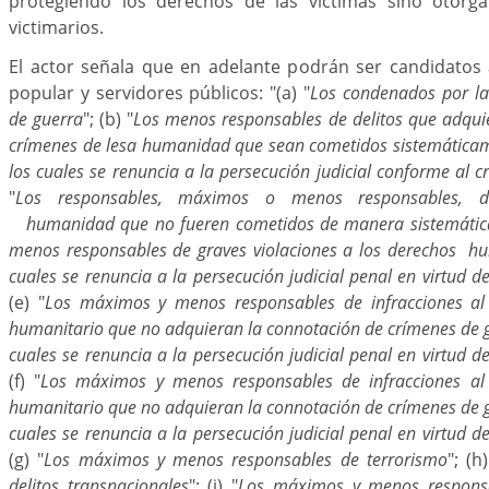
protegiendo los derechos de las víctimas sino otorg
victimarios.
El actor señala que en adelante podrán ser candidatos 
popular y servidores públicos: "(a) "
Los condenados por la
de guerra
"; (b) "
Los menos responsables de delitos que adqui
crímenes de lesa humanidad que sean cometidos sistemáticam
los cuales se renuncia a la persecución judicial conforme al cr
"
Los responsables, máximos o menos responsables, 
humanidad que no fueren cometidos de manera sistemátic
menos responsables de graves violaciones a los derechos h
cuales se renuncia a la persecución judicial penal en virtud del
(e) "
Los máximos y menos responsables de infracciones al 
humanitario que no adquieran la connotación de crímenes de g
cuales se renuncia a la persecución judicial penal en virtud del
(f) "
Los máximos y menos responsables de infracciones al 
humanitario que no adquieran la connotación de crímenes de g
cuales se renuncia a la persecución judicial penal en virtud del
(g) "
Los máximos y menos responsables de terrorismo
"; (h)
delitos transnacionales
"; (i) "
Los máximos y menos responsa