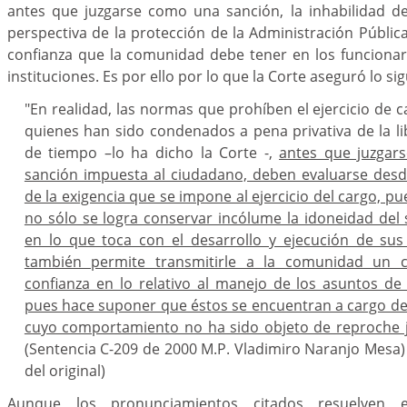
antes que juzgarse como una sanción, la inhabilidad d
perspectiva de la protección de la Administración Pública
confianza que la comunidad debe tener en los funciona
instituciones. Es por ello por lo que la Corte aseguró lo sig
"En realidad, las normas que prohíben el ejercicio de c
quienes han sido condenados a pena privativa de la lib
de tiempo –lo ha dicho la Corte -,
antes que juzgars
sanción impuesta al ciudadano, deben evaluarse desd
de la exigencia que se impone al ejercicio del cargo, p
no sólo se logra conservar incólume la idoneidad del 
en lo que toca con el desarrollo y ejecución de sus
también permite transmitirle a la comunidad un c
confianza en lo relativo al manejo de los asuntos de 
pues hace suponer que éstos se encuentran a cargo d
cuyo comportamiento no ha sido objeto de reproche j
(Sentencia C-209 de 2000 M.P. Vladimiro Naranjo Mesa)
del original)
Aunque los pronunciamientos citados resuelven e