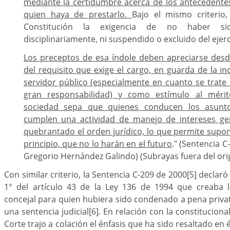
mediante la certidumbre acerca de los antecedente
quien haya de prestarlo.
Bajo el mismo criterio,
Constitución la exigencia de no haber si
disciplinariamente, ni suspendido o excluido del ejerc
Los preceptos de esa índole deben apreciarse desd
del requisito que exige el cargo, en guarda de la in
servidor público (especialmente en cuanto se trate
gran responsabilidad) y como estímulo al mérit
sociedad sepa que quienes conducen los asuntos
cumplen una actividad de manejo de intereses ge
quebrantado el orden jurídico, lo que permite supo
principio, que no lo harán en el futuro
." (Sentencia C
Gregorio Hernández Galindo) (Subrayas fuera del orig
Con similar criterio, la Sentencia C-209 de 2000
[5]
declaró 
1° del artículo 43 de la Ley 136 de 1994 que creaba l
concejal para quien hubiera sido condenado a pena privati
una sentencia judicial
[6]
. En relación con la constituciona
Corte trajo a colación el énfasis que ha sido resaltado en é