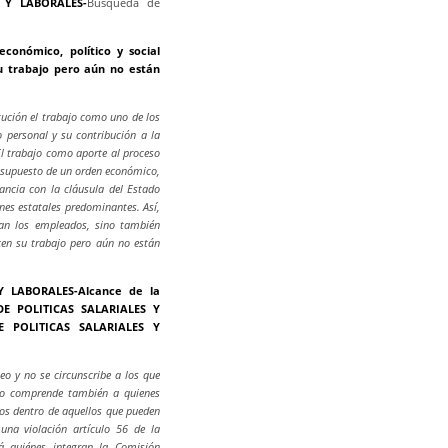
 Y LABORALES-
Búsqueda de
onómico, político y social
 trabajo pero aún no están
itución el trabajo como uno de los
o personal y su contribución a la
El trabajo como aporte al proceso
esupuesto de un orden económico,
dancia con la cláusula del Estado
ines estatales predominantes. Así,
ñan los empleados, sino también
cen su trabajo pero aún no están
 LABORALES-Alcance de la
E POLITICAS SALARIALES Y
 POLITICAS SALARIALES Y
eo y no se circunscribe a los que
ado comprende también a quienes
dos dentro de aquellos que pueden
una violación artículo 56 de la
rá quiénes integran la Comisión