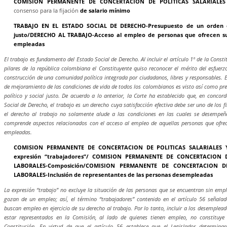
COMISION PERMANENTE DE CONCERTACION DE POLITICAS SALARIALES
consenso para la fijación
de salario mínimo
TRABAJO EN EL ESTADO SOCIAL DE DERECHO-Presupuesto de un orden ec
justo/DERECHO AL TRABAJO-Acceso al empleo de personas que ofrecen su
empleadas
El trabajo es fundamento del Estado Social de Derecho. Al incluir el artículo 1º de la Const
pilares de la república colombiana el Constituyente quiso reconocer el mérito del esfuerz
construcción de una comunidad política integrada por ciudadanos, libres y responsables. 
de mejoramiento de las condiciones de vida de todos los colombianos es visto así como pr
político y social justo. De acuerdo a lo anterior, la Corte ha establecido que, en concor
Social de Derecho, el trabajo es un derecho cuya satisfacción efectiva debe ser uno de los f
el derecho al trabajo no solamente alude a las condiciones en las cuales se desempe
comprende aspectos relacionados con el acceso al empleo de aquellas personas que ofre
empleadas.
COMISION PERMANENTE DE CONCERTACION DE POLITICAS SALARIALES Y
expresión “trabajadores”/ COMISION PERMANENTE DE CONCERTACION D
LABORALES-Composición/COMISION PERMANENTE DE CONCERTACION DE
LABORALES-Inclusión de representantes de las personas desempleadas
La expresión “trabajo” no excluye la situación de las personas que se encuentran sin empl
gozan de un empleo; así, el término “trabajadores” contenido en el artículo 56 señal
buscan empleo en ejercicio de su derecho al trabajo. Por lo tanto, incluir a los desemplea
estar representados en la Comisión, al lado de quienes tienen empleo, no constituye 
Constitución. En virtud de que el artículo 56 establece que el Legislador determina