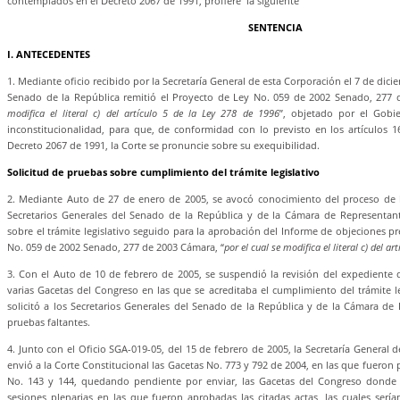
contemplados en el Decreto 2067 de 1991, profiere la siguiente
SENTENCIA
I. ANTECEDENTES
1. Mediante oficio recibido por la Secretaría General de esta Corporación el 7 de dici
Senado de la República remitió el Proyecto de Ley No. 059 de 2002 Senado, 277 
modifica el literal c) del artículo 5 de la Ley 278 de 1996
”, objetado por el Gobi
inconstitucionalidad, para que, de conformidad con lo previsto en los artículos 1
Decreto 2067 de 1991, la Corte se pronuncie sobre su exequibilidad.
Solicitud de pruebas sobre cumplimiento del trámite legislativo
2. Mediante Auto de 27 de enero de 2005, se avocó conocimiento del proceso de la 
Secretarios Generales del Senado de la República y de la Cámara de Representant
sobre el trámite legislativo seguido para la aprobación del Informe de objeciones pr
No. 059 de 2002 Senado, 277 de 2003 Cámara, “
por el cual se modifica el literal c) del a
3. Con el Auto de 10 de febrero de 2005, se suspendió la revisión del expediente de
varias Gacetas del Congreso en las que se acreditaba el cumplimiento del trámite l
solicitó a los Secretarios Generales del Senado de la República y de la Cámara de 
pruebas faltantes.
4. Junto con el Oficio SGA-019-05, del 15 de febrero de 2005, la Secretaría General
envió a la Corte Constitucional las Gacetas No. 773 y 792 de 2004, en las que fueron 
No. 143 y 144, quedando pendiente por enviar, las Gacetas del Congreso donde s
sesiones plenarias en las que fueron aprobadas las citadas actas, las cuales sería