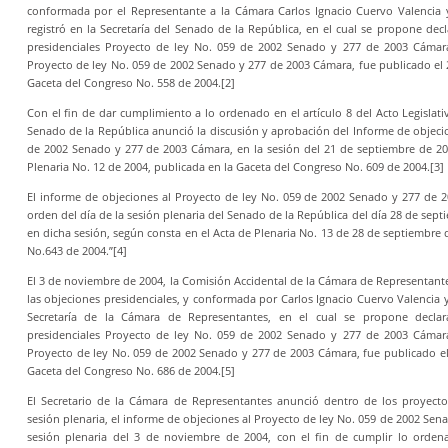
conformada por el Representante a la Cámara Carlos Ignacio Cuervo Valencia 
registró en la Secretaría del Senado de la República, en el cual se propone dec
presidenciales Proyecto de ley No. 059 de 2002 Senado y 277 de 2003 Cámara
Proyecto de ley No. 059 de 2002 Senado y 277 de 2003 Cámara, fue publicado el 
Gaceta del Congreso No. 558 de 2004.
[2]
Con el fin de dar cumplimiento a lo ordenado en el artículo 8 del Acto Legislativ
Senado de la República anunció la discusión y aprobación del Informe de objeci
de 2002 Senado y 277 de 2003 Cámara, en la sesión del 21 de septiembre de 20
Plenaria No. 12 de 2004, publicada en la Gaceta del Congreso No. 609 de 2004.
[3]
El informe de objeciones al Proyecto de ley No. 059 de 2002 Senado y 277 de 2
orden del día de la sesión plenaria del Senado de la República del día 28 de sep
en dicha sesión, según consta en el Acta de Plenaria No. 13 de 28 de septiembre 
No.643 de 2004.”
[4]
El 3 de noviembre de 2004, la Comisión Accidental de la Cámara de Representante
las objeciones presidenciales, y conformada por Carlos Ignacio Cuervo Valencia y
Secretaría de la Cámara de Representantes, en el cual se propone declar
presidenciales Proyecto de ley No. 059 de 2002 Senado y 277 de 2003 Cámara
Proyecto de ley No. 059 de 2002 Senado y 277 de 2003 Cámara, fue publicado e
Gaceta del Congreso No. 686 de 2004.
[5]
El Secretario de la Cámara de Representantes anunció dentro de los proyectos
sesión plenaria, el informe de objeciones al Proyecto de ley No. 059 de 2002 Sen
sesión plenaria del 3 de noviembre de 2004, con el fin de cumplir lo ordena