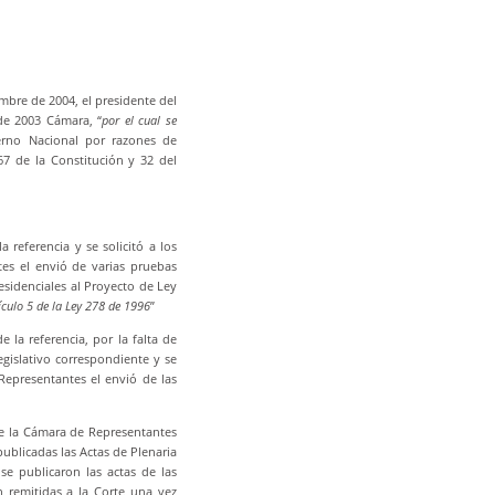
embre de 2004, el presidente del
de 2003 Cámara, “
por el cual se
erno Nacional por razones de
67 de la Constitución y 32 del
referencia y se solicitó a los
es el envió de varias pruebas
esidenciales al Proyecto de Ley
rtículo 5 de la Ley 278 de 1996
”
 la referencia, por la falta de
egislativo correspondiente y se
Representantes el envió de las
 de la Cámara de Representantes
publicadas las Actas de Plenaria
e publicaron las actas de las
n remitidas a la Corte una vez