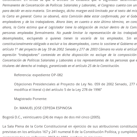
Permanente de Concertación de Políticas Salariales y Laborales, el Congreso cuenta con u
para decidir en esta materia. Sin embargo, dicho margen está limitado por el texto del mis
la Carta en general: Como se observó, esta Comisión debe estar conformada, por el Gobi
empleadores y de los trabajadores. Ahora bien, en cuanto a este último término, en con
ahora, la Corte estima que el Legislador tiene la obligación de incluir dentro de la Com
personas empleadas formalmente. No puede limitar la representación de los trabajado
desempleados, excluyendo a quienes tienen la vocería de los empleados. Sin em
constitucionalmente obligado a excluir a los desempleados, como lo sostiene el Gobierno en
artículo 1º del proyecto de Ley 59 de 2002 Senado y 277 de 2003 Cámara no viola el artícul
expresión “trabajadores” contenida en dicha disposición no excluye de la composici
Concertación de Políticas Salariales y Laborales a los representantes de las personas qu
titulares del derecho al trabajo, garantizado en el artículo 25 de la Constitución.
Referencia: expediente OP-082
Objeciones Presidenciales al Proyecto de Ley No. 059 de 2002 Senado, 277 
modifica el literal c) del artículo 5 de la Ley 278 de 1996”
Magistrado Ponente:
Dr. MANUEL JOSE CEPEDA ESPINOSA
Bogotá D.C., veinticuatro (24) de mayo de dos mil cinco (2005).
La Sala Plena de la Corte Constitucional en ejercicio de sus atribuciones constitucio
previstas en los artículos 167 y 241 numeral 8 de la Constitución Política, y cumplidos