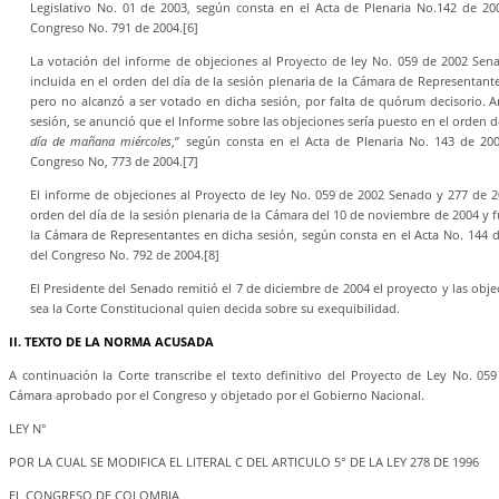
Legislativo No. 01 de 2003, según consta en el Acta de Plenaria No.142 de 20
Congreso No. 791 de 2004.
[6]
La votación del informe de objeciones al Proyecto de ley No. 059 de 2002 Sen
incluida en el orden del día de la sesión plenaria de la Cámara de Representan
pero no alcanzó a ser votado en dicha sesión, por falta de quórum decisorio. A
sesión, se anunció que el Informe sobre las objeciones sería puesto en el orden de
día de mañana miércoles
,” según consta en el Acta de Plenaria No. 143 de 200
Congreso No, 773 de 2004.
[7]
El informe de objeciones al Proyecto de ley No. 059 de 2002 Senado y 277 de 2
orden del día de la sesión plenaria de la Cámara del 10 de noviembre de 2004 y 
la Cámara de Representantes en dicha sesión, según consta en el Acta No. 144 d
del Congreso No. 792 de 2004.
[8]
El Presidente del Senado remitió el 7 de diciembre de 2004 el proyecto y las obje
sea la Corte Constitucional quien decida sobre su exequibilidad.
II. TEXTO DE LA NORMA ACUSADA
A continuación la Corte transcribe el texto definitivo del Proyecto de Ley No. 0
Cámara aprobado por el Congreso y objetado por el Gobierno Nacional.
LEY N°
POR LA CUAL SE MODIFICA EL LITERAL C DEL ARTICULO 5° DE LA LEY 278 DE 1996
EL CONGRESO DE COLOMBIA