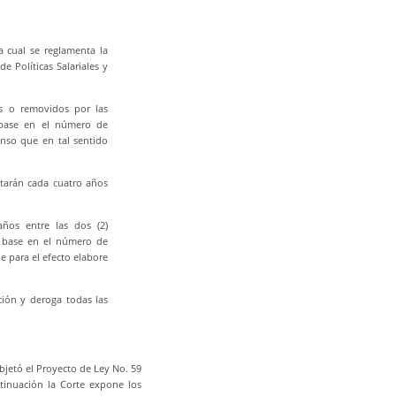
la cual se reglamenta la
 Políticas Salariales y
os o removidos por las
n base en el número de
enso que en tal sentido
otarán cada cuatro años
ños entre las dos (2)
n base en el número de
e para el efecto elabore
ción y deroga todas las
bjetó el Proyecto de Ley No. 59
tinuación la Corte expone los