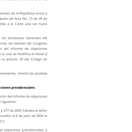
 Senado de la República envió a
aceta del Acta No. 13 de 28 de
tida a la Corte una vez fuera
los Secretarios Generales del
orte, las Gacetas del Congreso
ón del Informe de objeciones
 cual se modifica el literal c)
 el artículo 39 del Código de
esentantes, remitió las pruebas
eciones presidenciales
ación del Informe de objeciones
 siguiente:
 y 277 de 2003 Cámara al señor
evuelto el 6 de julio de 2004 al
.
[1]
as objeciones presidenciales, y