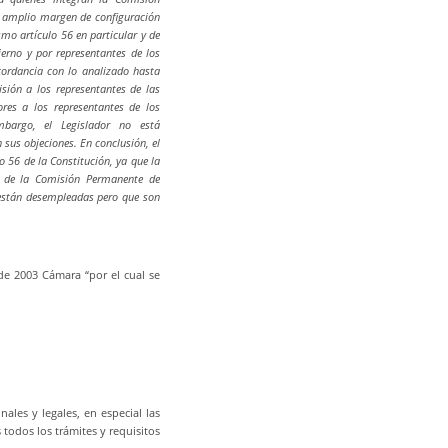
n amplio margen de configuración
mo artículo 56 en particular y de
erno y por representantes de los
cordancia con lo analizado hasta
isión a los representantes de las
res a los representantes de los
bargo, el Legislador no está
 sus objeciones. En conclusión, el
o 56 de la Constitución, ya que la
ón de la Comisión Permanente de
e están desempleadas pero que son
de 2003 Cámara “por el cual se
nales y legales, en especial las
 todos los trámites y requisitos