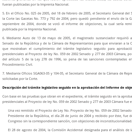
fueran publicadas por la Imprenta Nacional.
5. En el Oficio No. 025 de 2005, del 18 de febrero de 2005, el Secretario General del
la Corte las Gacetas No. 773 y 792 de 2004, pero quedó pendiente el envío de la G
septiembre de 2004, donde se votó el informe de objeciones, la cual sería remi
publicada por la Imprenta Nacional.
6. Mediante Auto de 13 de mayo de 2005, el magistrado sustanciador requirió a 
Senado de la República y de la Cámara de Representantes para que enviaran a la C
que mostraban el cumplimiento del trámite legislativo seguido para aprobaci
presidenciales al Proyecto de ley No. 059 de 2002 Senado y 277 de 2003 Cámara, por la
del artículo 5 de la Ley 278 de 1996, so pena de las sanciones contempladas en
Procedimiento Civil.
7. Mediante Oficios SGA063-05 y 104-05, el Secretario General de la Cámara de Repr
solicitadas por la Corte.
Descripción del trámite legislativo seguido en la aprobación del Informe de obj
Con base en las pruebas que obran en el expediente, el trámite seguido en la aprob
presidenciales al Proyecto de ley No. 059 de 2002 Senado y 277 de 2003 Cámara fue el
Una vez remitido el Proyecto de Ley No. Proyecto de ley No. 059 de 2002 Senado
Presidente de la República, el día 28 de junio de 2004 y recibido por éste, fue d
Congreso sin la correspondiente sanción, con objeciones de inconstitucionalidad
El 28 de agosto de 2004, la Comisión Accidental designada para el análisis de l