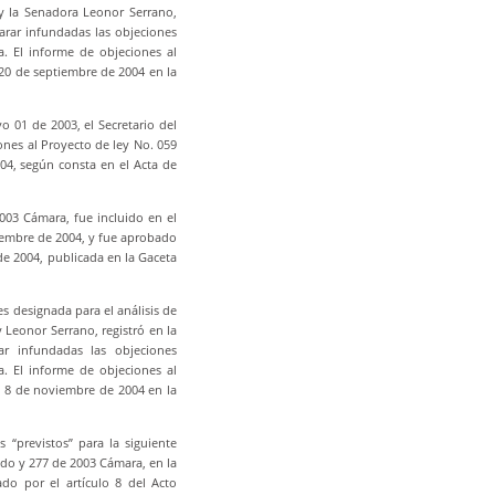
y la Senadora Leonor Serrano,
larar infundadas las objeciones
. El informe de objeciones al
20 de septiembre de 2004 en la
o 01 de 2003, el Secretario del
ones al Proyecto de ley No. 059
04, según consta en el Acta de
003 Cámara, fue incluido en el
tiembre de 2004, y fue aprobado
de 2004, publicada en la Gaceta
s designada para el análisis de
 Leonor Serrano, registró en la
ar infundadas las objeciones
. El informe de objeciones al
l 8 de noviembre de 2004 en la
 “previstos” para la siguiente
ado y 277 de 2003 Cámara, en la
do por el artículo 8 del Acto