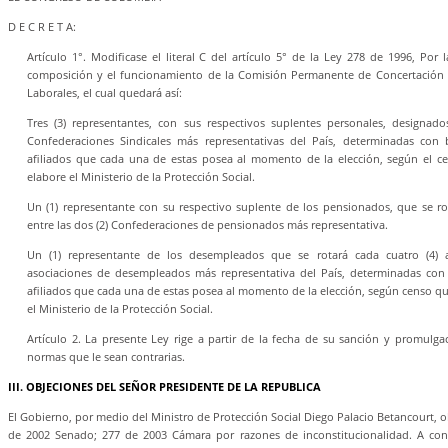
D E C R E T A:
Artículo 1°. Modificase el literal C del artículo 5° de la Ley 278 de 1996, Por 
composición y el funcionamiento de la Comisión Permanente de Concertación de
Laborales, el cual quedará así:
Tres (3) representantes, con sus respectivos suplentes personales, designad
Confederaciones Sindicales más representativas del País, determinadas co
afiliados que cada una de estas posea al momento de la elección, según el c
elabore el Ministerio de la Protección Social.
Un (1) representante con su respectivo suplente de los pensionados, que se r
entre las dos (2) Confederaciones de pensionados más representativa.
Un (1) representante de los desempleados que se rotará cada cuatro (4) a
asociaciones de desempleados más representativa del País, determinadas co
afiliados que cada una de estas posea al momento de la elección, según censo qu
el Ministerio de la Protección Social.
Artículo 2. La presente Ley rige a partir de la fecha de su sanción y promulga
normas que le sean contrarias.
III. OBJECIONES DEL SEÑOR PRESIDENTE DE LA REPUBLICA
El Gobierno, por medio del Ministro de Protección Social Diego Palacio Betancourt, o
de 2002 Senado; 277 de 2003 Cámara por razones de inconstitucionalidad. A con