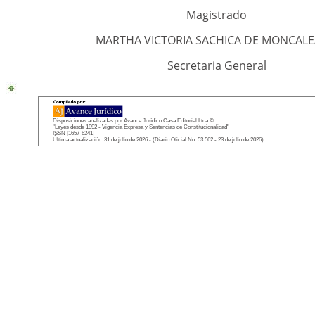
Magistrado
MARTHA VICTORIA SACHICA DE MONCAL
Secretaria General
Disposiciones analizadas por Avance Jurídico Casa Editorial Ltda.©
"Leyes desde 1992 - Vigencia Expresa y Sentencias de Constitucionalidad"
ISSN [1657-6241]
Última actualización: 31 de julio de 2026 - (Diario Oficial No. 53.562 - 23 de julio de 2026)