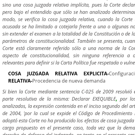
sino una cosa juzgada relativa implícita, pues la Corte decl
pero bajo el entendido que sólo se han analizado determin
modo, se verifica la cosa juzgada relativa, cuando la Cort
acusada se ha limitado a cotejarla frente a una o algunas no
sin extender el examen a la totalidad de la Constitución o de 
parámetros de constitucionalidad. También se presenta, cuando
Corte está claramente referido sólo a una norma de la Con
aspecto de constitucionalidad, sin ninguna referencia a
relevantes para definir si la Carta Política fue respetada o vuln
COSA JUZGADA RELATIVA EXPLICITA-
Configurac
RELATIVA-
Procedencia de nueva demanda
Si bien la Corte mediante sentencia C-025 de 2009 resolvió 
parte resolutiva de la misma: Declarar EXEQUIBLE
por lo
,
analizados, la expresión contenida en el inciso segundo del art
de 2004, 'por la cual se expide el Código de Procedimiento P
adoptó esta Corte no ha producido los efectos de cosa juzgada c
cargo propuesto en el presente caso, toda vez que la dema
derecho de defensa del indagado, en tanto en el presente cas